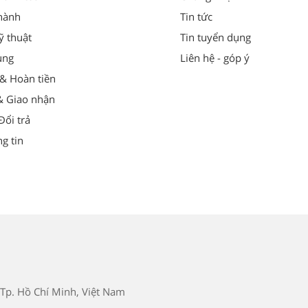
hành
Tin tức
ỹ thuật
Tin tuyển dụng
ung
Liên hệ - góp ý
 & Hoàn tiền
& Giao nhận
ổi trả
g tin
Tp. Hồ Chí Minh, Việt Nam