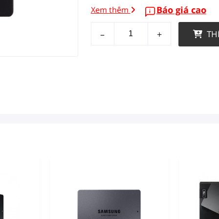
Báo giá cao
Xem thêm
–
+
TH