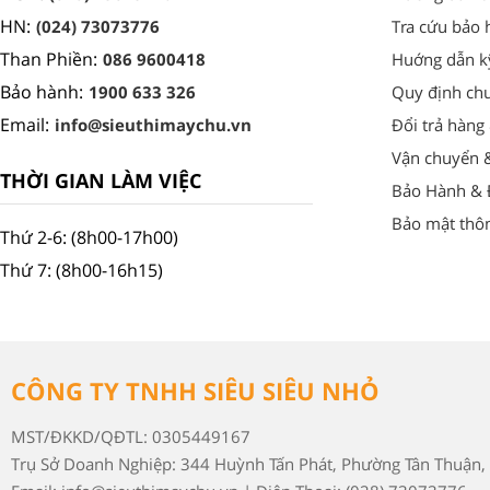
HN:
(024) 73073776
Tra cứu bảo 
Than Phiền:
086 9600418
Huớng dẫn k
Bảo hành:
1900 633 326
Quy định ch
Email:
info@sieuthimaychu.vn
Đổi trả hàng
Vận chuyển 
THỜI GIAN LÀM VIỆC
Bảo Hành & Đ
Bảo mật thôn
Thứ 2-6: (8h00-17h00)
Thứ 7: (8h00-16h15)
CÔNG TY TNHH SIÊU SIÊU NHỎ
MST/ĐKKD/QĐTL: 0305449167
Trụ Sở Doanh Nghiệp: 344 Huỳnh Tấn Phát, Phường Tân Thuận, 