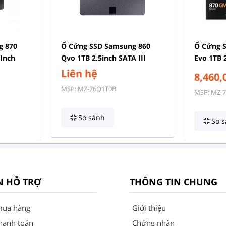
g 870
Ổ Cứng SSD Samsung 860
Ổ Cứng 
 Inch
Qvo 1TB 2.5inch SATA III
Evo 1TB 2
Liên hệ
8,460,
MSP: MZ-76Q1T0B
MSP: MZ-
So sánh
So s
N HỖ TRỢ
THÔNG TIN CHUNG
mua hàng
Giới thiệu
hanh toán
Chứng nhận