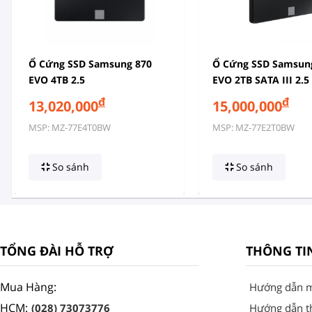
Ổ Cứng SSD Samsung 870
Ổ Cứng SSD Samsun
EVO 4TB 2.5
EVO 2TB SATA III 2.5
đ
đ
13,020,000
15,000,000
MSP: MZ-77E4T0BW
MSP: MZ-77E2T0BW
So sánh
So sánh
TỔNG ĐÀI HỖ TRỢ
THÔNG TI
Mua Hàng:
Hướng dẫn 
HCM:
(028) 73073776
Hướng dẫn t