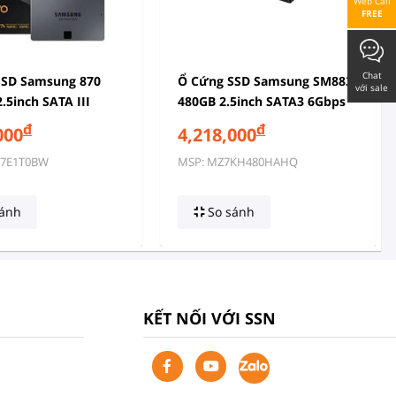
Web Call
FREE
Chat
SSD Samsung 870
Ổ Cứng SSD Samsung SM883
với sale
.5inch SATA III
480GB 2.5inch SATA3 6Gbps
đ
đ
000
4,218,000
77E1T0BW
MSP: MZ7KH480HAHQ
ánh
So sánh
KẾT NỐI VỚI SSN