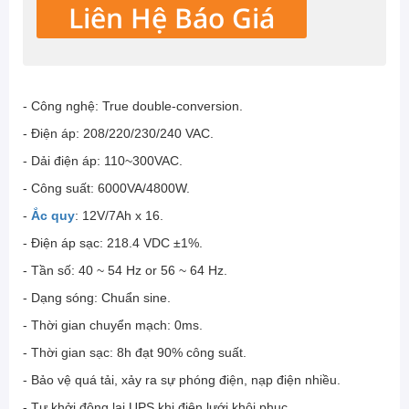
Liên Hệ Báo Giá
- Công nghệ: True double-conversion.
- Điện áp: 208/220/230/240 VAC.
- Dải điện áp: 110~300VAC.
- Công suất: 6000VA/4800W.
-
Ắc quy
: 12V/7Ah x 16.
- Điện áp sạc: 218.4 VDC ±1%.
- Tần số: 40 ~ 54 Hz or 56 ~ 64 Hz.
- Dạng sóng: Chuẩn sine.
- Thời gian chuyển mạch: 0ms.
- Thời gian sạc: 8h đạt 90% công suất.
- Bảo vệ quá tải, xảy ra sự phóng điện, nạp điện nhiều.
- Tự khởi động lại UPS khi điện lưới khôi phục.