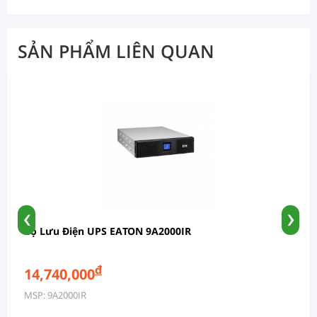
SẢN PHẨM LIÊN QUAN
‹
›
Bộ Lưu Điện UPS EATON 9A2000IR
đ
14,740,000
MSP: 9A2000IR