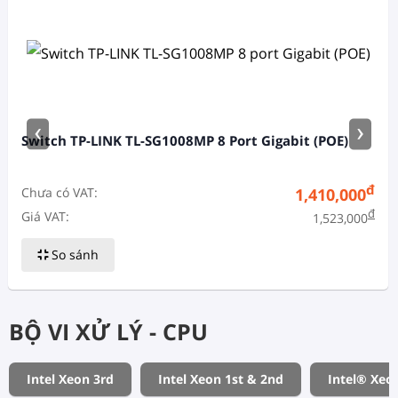
‹
›
Switch TP-LINK TL-SG1008MP 8 Port Gigabit (POE)
đ
Chưa có VAT:
1,410,000
đ
Giá VAT:
1,523,000
So sánh
BỘ VI XỬ LÝ - CPU
Intel Xeon 3rd
Intel Xeon 1st & 2nd
Intel® Xeo