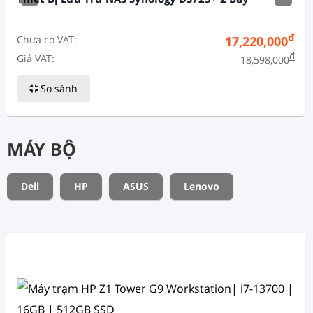
đ
Chưa có VAT:
17,220,000
đ
Giá VAT:
18,598,000
So sánh
MÁY BỘ
Dell
HP
ASUS
Lenovo