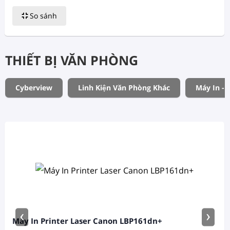
So sánh
THIẾT BỊ VĂN PHÒNG
Cyberview
Linh Kiện Văn Phòng Khác
Máy In - 
‹
›
Máy In Printer Laser Canon LBP161dn+