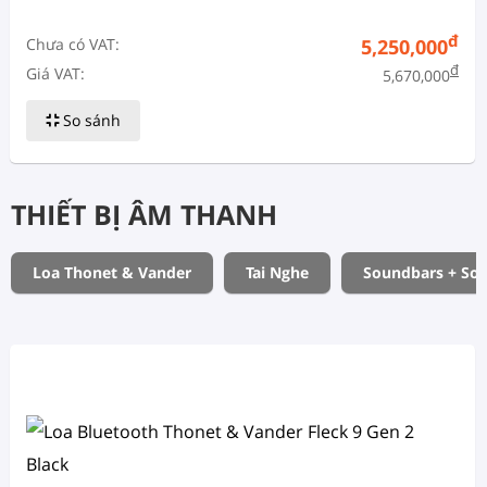
đ
Chưa có VAT:
5,250,000
đ
Giá VAT:
5,670,000
So sánh
THIẾT BỊ ÂM THANH
Loa Thonet & Vander
Tai Nghe
Soundbars + So