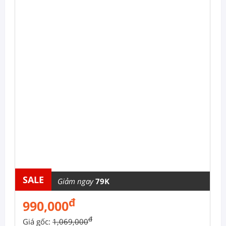
SALE
Giảm ngay
79K
đ
990,000
đ
Giá gốc:
1,069,000