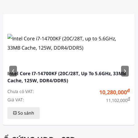
‹
›
Intel Core I7-14700KF (20C/28T, Up To 5.6GHz, 33MB
Cache, 125W, DDR4/DDR5)
đ
Chưa có VAT:
10,280,000
đ
Giá VAT:
11,102,000
So sánh