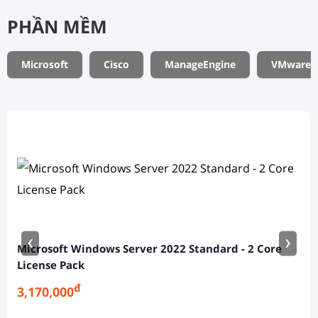
PHẦN MỀM
Microsoft
Cisco
ManageEngine
VMware
‹
›
Microsoft Windows Server 2022 Standard - 2 Core
License Pack
đ
3,170,000