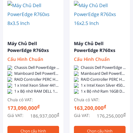
Máy Chủ Dell
Máy Chủ Dell
PowerEdge R760xs
PowerEdge R760xs
8x3.5 Inch
16x2.5 Inch
Cấu Hình Chuẩn
Cấu Hình Chuẩn
Chassis Dell PowerEdge R760xs 8x3.5-inch - Dual, Hot-plug, Power Supply Redundant (1+1), 800W
Chassis Dell PowerEdge R760xs 16x2.5-inch - Dual, Hot-plug, Power Supply Redundant (1+1), 800W
Mainboard Dell PowerEdge R760xs
Mainboard Dell PowerEdge R760xs
RAID Controller PERC H755
RAID Controller PERC H755
1 x Intel Xeon Silver 4410Y (12C/24T, 2.0GHz, 30MB Cache, 150W, DDR5-4000)
1 x Intel Xeon Silver 4509Y (8C/16T, 2.6GHz, 22.5MB Cache, 125W, DDR5-4400)
1 x Bộ nhớ RAM DELL 16GB DDR5 5600MHz ECC Registered DIMM
1 x Bộ nhớ Ram 16GB DDR5 5600 ECC RDIMM
Chưa có VAT:
Chưa có VAT:
đ
đ
173,090,000
163,200,000
đ
đ
Giá VAT:
Giá VAT:
186,937,000
176,256,000
Chọn cấu hình
Chọn cấu hình