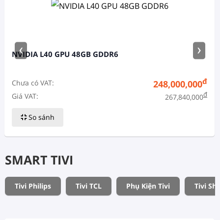
‹
›
NVIDIA L40 GPU 48GB GDDR6
đ
Chưa có VAT:
248,000,000
đ
Giá VAT:
267,840,000
So sánh
SMART TIVI
Tivi Philips
Tivi TCL
Phụ Kiện Tivi
Tivi Sh