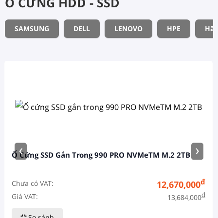
Ổ CỨNG HDD - SSD
SAMSUNG
DELL
LENOVO
HPE
Hãn
‹
›
Ổ Cứng SSD Gắn Trong 990 PRO NVMeTM M.2 2TB
đ
Chưa có VAT:
12,670,000
đ
Giá VAT:
13,684,000
So sánh