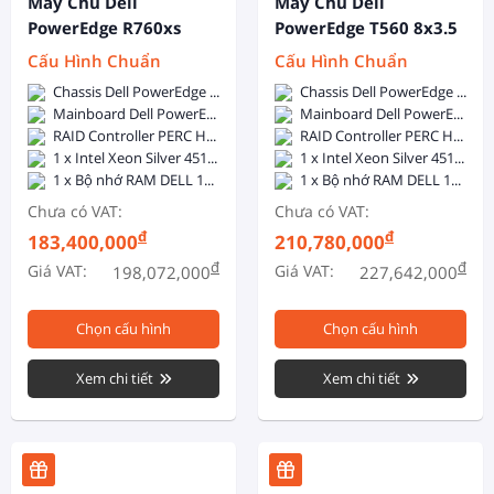
Máy Chủ Dell
Máy Chủ Dell
PowerEdge R760xs
PowerEdge T560 8x3.5
12x3.5 Inch + 2x2.5
Inch
Cấu Hình Chuẩn
Cấu Hình Chuẩn
Inch
Chassis Dell PowerEdge R760xs 12x3.5 inch + 2x2.5 inch - 2x800W Hotplug
Chassis Dell PowerEdge T560 8x3.5inch - 1 x 1400W Hot Plug PSU
Mainboard Dell PowerEdge R760xs
Mainboard Dell PowerEdge T560
RAID Controller PERC H755
RAID Controller PERC H755
1 x Intel Xeon Silver 4510 (12C/24T, 2.4GHz, 30MB Cache, 150W, DDR5-4400)
1 x Intel Xeon Silver 4510 (12C/24T, 2.4GHz, 30MB Cache, 150W, DDR5-4400)
1 x Bộ nhớ RAM DELL 16GB DDR5 5600MHz ECC Registered DIMM
1 x Bộ nhớ RAM DELL 16GB DDR5 5600MHz ECC Registered DIMM
Chưa có VAT:
Chưa có VAT:
đ
đ
183,400,000
210,780,000
đ
đ
Giá VAT:
Giá VAT:
198,072,000
227,642,000
Chọn cấu hình
Chọn cấu hình
Xem chi tiết
Xem chi tiết