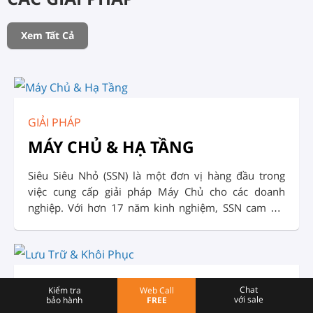
Xem Tất Cả
GIẢI PHÁP
MÁY CHỦ & HẠ TẦNG
Siêu Siêu Nhỏ (SSN) là một đơn vị hàng đầu trong
việc cung cấp giải pháp Máy Chủ cho các doanh
nghiệp. Với hơn 17 năm kinh nghiệm, SSN cam kết
đem đến cho khách hàng những sản phẩm Giải Pháp
và dịch vụ chất lượng, đáng tin cậy: Tư vấn, thiết kế,
triển khai, lắp đặt, cấu hình và vận hành hệ thống
máy chủ.
GIẢI PHÁP
Chat
Kiểm tra
Web Call
với sale
bảo hành
FREE