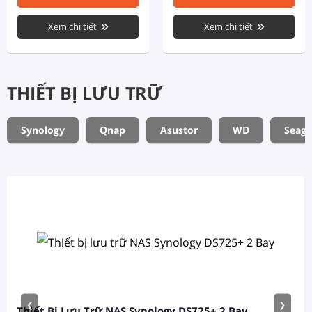
Xem chi tiết
Xem chi tiết
THIẾT BỊ LƯU TRỮ
Synology
Qnap
Asustor
WD
Seaga
‹
›
Thiết Bị Lưu Trữ NAS Synology DS725+ 2 Bay