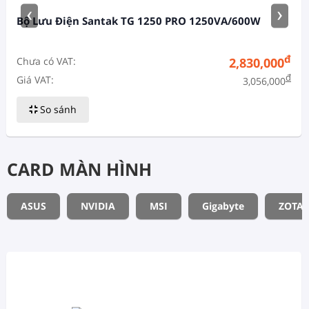
‹
›
Bộ Lưu Điện Santak TG 1250 PRO 1250VA/600W
đ
Chưa có VAT:
2,830,000
đ
Giá VAT:
3,056,000
So sánh
CARD MÀN HÌNH
ASUS
NVIDIA
MSI
Gigabyte
ZOTAC