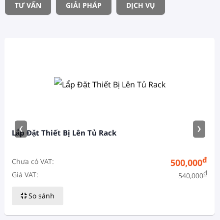
TƯ VẤN
GIẢI PHÁP
DỊCH VỤ
‹
›
Lắ́p Đặt Thiết Bị Lên Tủ Rack
đ
Chưa có VAT:
500,000
đ
Giá VAT:
540,000
So sánh