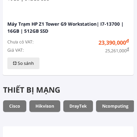
Máy Trạm HP Z1 Tower G9 Workstation| I7-13700 |
16GB | 512GB SSD
đ
Chưa có VAT:
23,390,000
đ
Giá VAT:
25,261,000
So sánh
THIẾT BỊ MẠNG
Cisco
Hikvison
DrayTek
Ncomputing