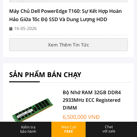
Máy Chủ Dell PowerEdge T160: Sự Kết Hợp Hoàn
Hảo Giữa Tốc Độ SSD Và Dung Lượng HDD
16-05-2026
Xem Thêm Tin Tức
SẢN PHẨM BÁN CHẠY
Bộ Nhớ RAM 32GB DDR4
2933MHz ECC Registered
DIMM
6,500,000 VNĐ
Chat
Kiểm tra
Web Call
với sale
bảo hành
FREE