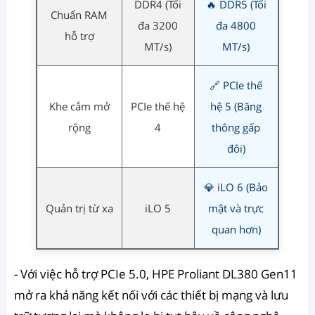
DDR4 (Tối
🔥 DDR5 (Tối
Chuẩn RAM
đa 3200
đa 4800
hỗ trợ
MT/s)
MT/s)
🔗 PCIe thế
Khe cắm mở
PCIe thế hệ
hệ 5 (Băng
rộng
4
thông gấp
đôi)
💎 iLO 6 (Bảo
Quản trị từ xa
iLO 5
mật và trực
quan hơn)
- Với việc hỗ trợ PCIe 5.0, HPE Proliant DL380 Gen11
mở ra khả năng kết nối với các thiết bị mạng và lưu