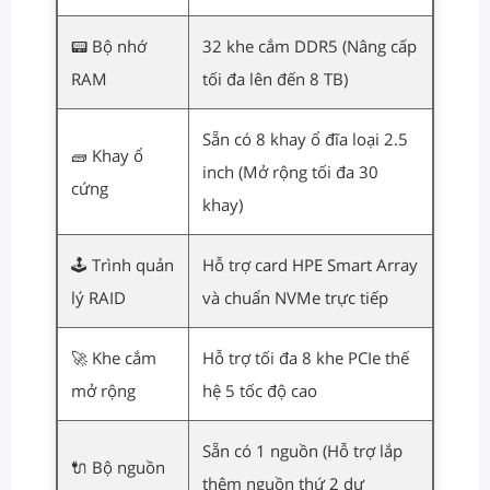
📟 Bộ nhớ
32 khe cắm DDR5 (Nâng cấp
RAM
tối đa lên đến 8 TB)
Sẵn có 8 khay ổ đĩa loại 2.5
🧱 Khay ổ
inch (Mở rộng tối đa 30
cứng
khay)
🕹️ Trình quản
Hỗ trợ card HPE Smart Array
lý RAID
và chuẩn NVMe trực tiếp
🚀 Khe cắm
Hỗ trợ tối đa 8 khe PCIe thế
mở rộng
hệ 5 tốc độ cao
Sẵn có 1 nguồn (Hỗ trợ lắp
🔌 Bộ nguồn
thêm nguồn thứ 2 dự