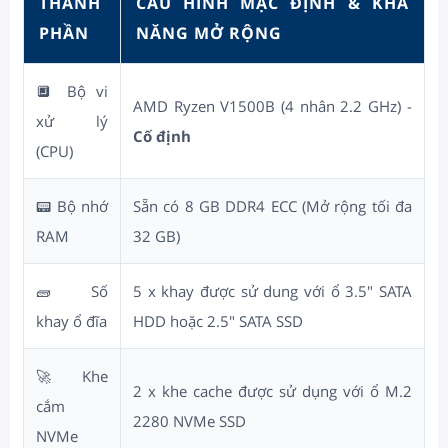
THÀNH
CẤU HÌNH MẶC ĐỊNH & KHẢ
PHẦN
NĂNG MỞ RỘNG
🔲 Bộ vi
AMD Ryzen V1500B (4 nhân 2.2 GHz) -
xử lý
Cố định
(CPU)
📟 Bộ nhớ
Sẵn có 8 GB DDR4 ECC (Mở rộng tối đa
RAM
32 GB)
🧱 Số
5 x khay được sử dung với ổ 3.5" SATA
khay ổ đĩa
HDD hoặc 2.5" SATA SSD
🚀 Khe
2 x khe cache được sử dụng với ổ M.2
cắm
2280 NVMe SSD
NVMe