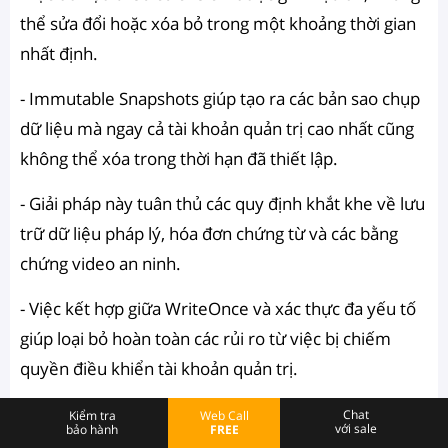
thể sửa đổi hoặc xóa bỏ trong một khoảng thời gian
nhất định.
- Immutable Snapshots giúp tạo ra các bản sao chụp
dữ liệu mà ngay cả tài khoản quản trị cao nhất cũng
không thể xóa trong thời hạn đã thiết lập.
- Giải pháp này tuân thủ các quy định khắt khe về lưu
trữ dữ liệu pháp lý, hóa đơn chứng từ và các bằng
chứng video an ninh.
- Việc kết hợp giữa WriteOnce và xác thực đa yếu tố
giúp loại bỏ hoàn toàn các rủi ro từ việc bị chiếm
quyền điều khiển tài khoản quản trị.
- Tính năng Security Advisor thường xuyên quét hệ
Chat
Kiểm tra
Web Call
với sale
bảo hành
FREE
thống để phát hiện các lỗ hổng cấu hình và đưa ra