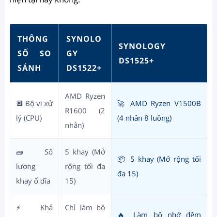
THÔNG
SYNOLO
SYNOLOGY
SỐ SO
GY
DS1525+
SÁNH
DS1522+
AMD Ryzen
🔲 Bộ vi xử
🚀 AMD Ryzen V1500B
R1600 (2
lý (CPU)
(4 nhân 8 luồng)
nhân)
🧱 Số
5 khay (Mở
📦 5 khay (Mở rộng tối
lượng
rộng tối đa
đa 15)
khay ổ đĩa
15)
⚡ Khả
Chỉ làm bộ
🔥 Làm bộ nhớ đệm