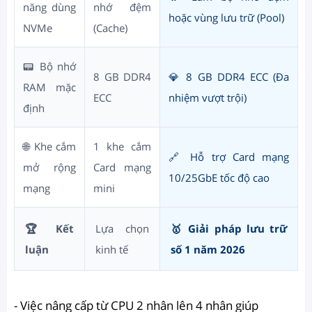
năng dùng
nhớ đệm
hoặc vùng lưu trữ (Pool)
NVMe
(Cache)
📟 Bộ nhớ
8 GB DDR4
💎 8 GB DDR4 ECC (Đa
RAM mặc
ECC
nhiệm vượt trội)
định
🌐 Khe cắm
1 khe cắm
🔗 Hỗ trợ Card mạng
mở rộng
Card mạng
10/25GbE tốc độ cao
mạng
mini
🏆 Kết
Lựa chọn
🥇 Giải pháp lưu trữ
luận
kinh tế
số 1 năm 2026
- Việc nâng cấp từ CPU 2 nhân lên 4 nhân giúp