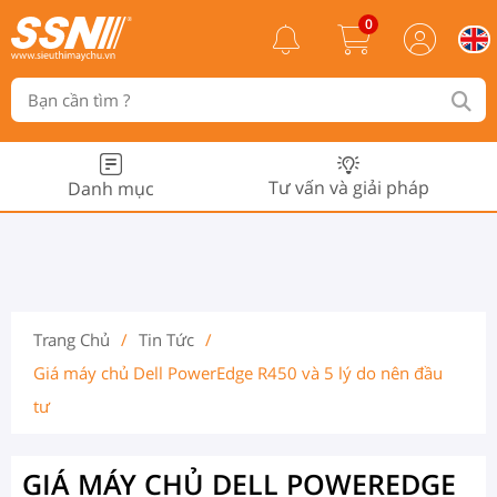
0
Tư vấn và giải pháp
Danh mục
Trang Chủ
/
Tin Tức
/
Giá máy chủ Dell PowerEdge R450 và 5 lý do nên đầu
tư
GIÁ MÁY CHỦ DELL POWEREDGE