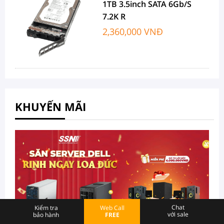
1TB 3.5inch SATA 6Gb/s
7.2K R
2,360,000 VNĐ
KHUYẾN MÃI
Chat
Kiểm tra
Web Call
với sale
bảo hành
FREE