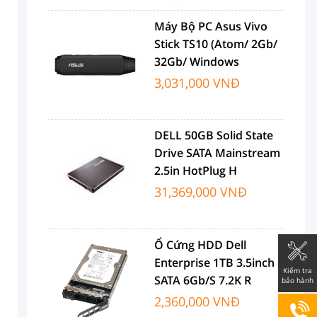
Máy Bộ PC Asus Vivo
Stick TS10 (Atom/ 2Gb/
32Gb/ Windows
3,031,000 VNĐ
DELL 50GB Solid State
Drive SATA Mainstream
2.5in HotPlug H
31,369,000 VNĐ
Ổ Cứng HDD Dell
Enterprise 1TB 3.5inch
Kiểm tra
SATA 6Gb/s 7.2K R
bảo hành
2,360,000 VNĐ