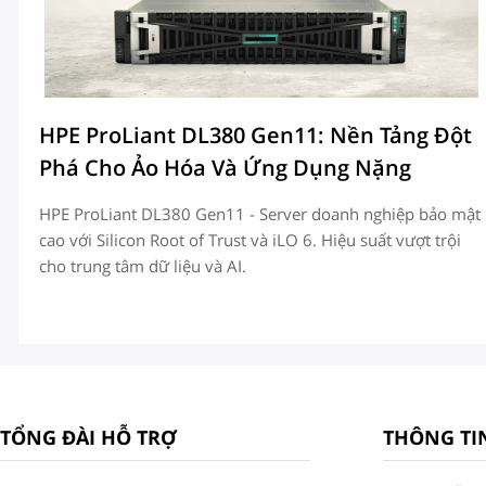
ợp
HPE ProLiant DL380 Gen11: Nền Tảng Đột
Phá Cho Ảo Hóa Và Ứng Dụng Nặng
HPE ProLiant DL380 Gen11 - Server doanh nghiệp bảo mật
cao với Silicon Root of Trust và iLO 6. Hiệu suất vượt trội
ổ
cho trung tâm dữ liệu và AI.
t
TỔNG ĐÀI HỖ TRỢ
THÔNG TI