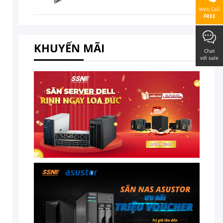
Web Call
FREE
KHUYẾN MÃI
Chat
với sale