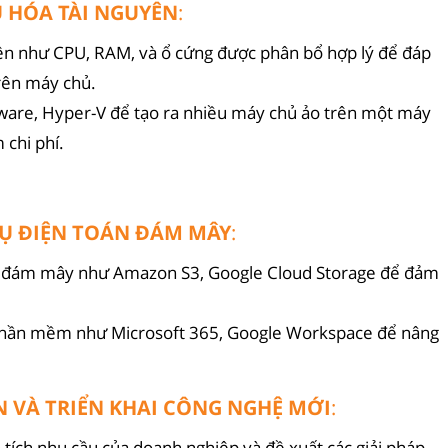
U HÓA TÀI NGUYÊN
:
ên như CPU, RAM, và ổ cứng được phân bổ hợp lý để đáp
rên máy chủ.
ware, Hyper-V để tạo ra nhiều máy chủ ảo trên một máy
 chi phí.
 VỤ ĐIỆN TOÁN ĐÁM MÂY
:
trữ đám mây như Amazon S3, Google Cloud Storage để đảm
phần mềm như Microsoft 365, Google Workspace để nâng
N VÀ TRIỂN KHAI CÔNG NGHỆ MỚI
:
 tích nhu cầu của doanh nghiệp và đề xuất các giải pháp