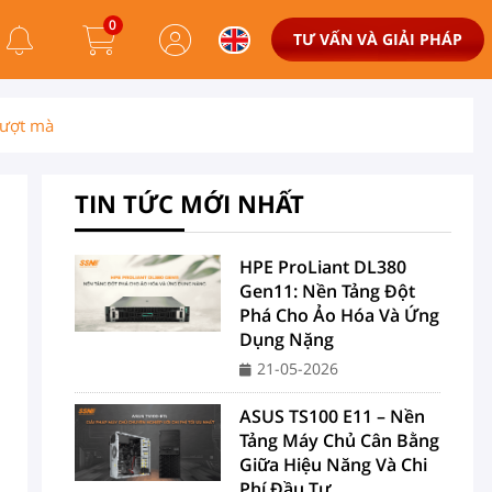
0
TƯ VẤN VÀ GIẢI PHÁP
mượt mà
TIN TỨC MỚI NHẤT
HPE ProLiant DL380
Gen11: Nền Tảng Đột
Phá Cho Ảo Hóa Và Ứng
Dụng Nặng
21-05-2026
ASUS TS100 E11 – Nền
Tảng Máy Chủ Cân Bằng
Giữa Hiệu Năng Và Chi
Phí Đầu Tư