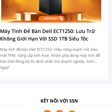
Máy Tính Để Bàn Dell ECT1250: Lưu Trữ
D
Không Giới Hạn Với SSD 1TB Siêu Tốc
C
Máy tính để bàn Dell ECT1250: Hiệu năng mạnh mẽ, bảo
De
mật TPM, nâng cấp linh hoạt. Khám phá dòng máy tính để
hỗ
bàn Dell đồng bộ ổn định nhất cho doanh nghiệp. Xem
tr
ngay!
KẾT NỐI VỚI SSN