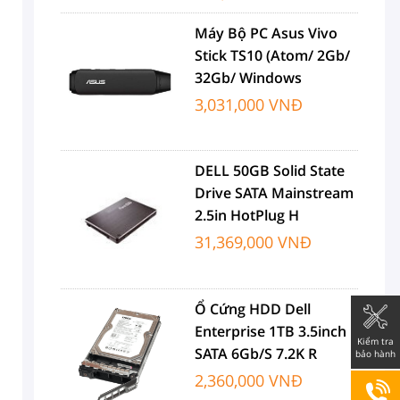
Máy Bộ PC Asus Vivo
Stick TS10 (Atom/ 2Gb/
32Gb/ Windows
3,031,000 VNĐ
DELL 50GB Solid State
Drive SATA Mainstream
2.5in HotPlug H
31,369,000 VNĐ
Ổ Cứng HDD Dell
Enterprise 1TB 3.5inch
Kiểm tra
SATA 6Gb/s 7.2K R
bảo hành
2,360,000 VNĐ