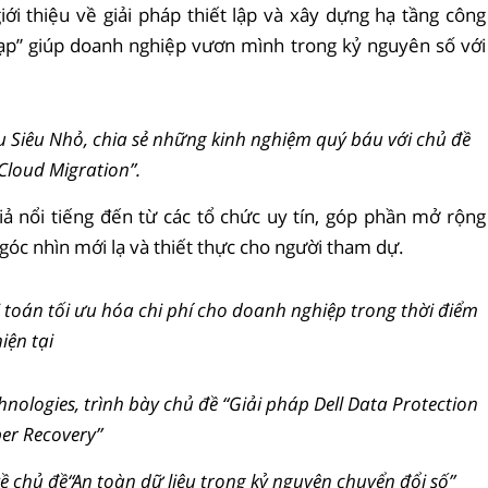
iới thiệu về giải pháp thiết lập và xây dựng hạ tầng công
 đạp” giúp doanh nghiệp vươn mình trong kỷ nguyên số với
 Siêu Nhỏ, chia sẻ những kinh nghiệm quý báu với chủ đề
Cloud Migration”.
ả nổi tiếng đến từ các tổ chức uy tín, góp phần mở rộng
óc nhìn mới lạ và thiết thực cho người tham dự.
 toán tối ưu hóa chi phí cho doanh nghiệp trong thời điểm
iện tại
hnologies, trình bày chủ đề “Giải pháp Dell Data Protection
ber Recovery”
về chủ đề“An toàn dữ liệu trong kỷ nguyên chuyển đổi số”