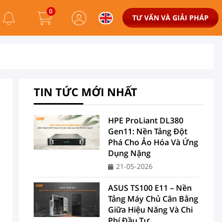
0
TƯ VẤN VÀ GIẢI PHÁP
TIN TỨC MỚI NHẤT
HPE ProLiant DL380
Gen11: Nền Tảng Đột
Phá Cho Ảo Hóa Và Ứng
Dụng Nặng
21-05-2026
ASUS TS100 E11 – Nền
Tảng Máy Chủ Cân Bằng
Giữa Hiệu Năng Và Chi
Phí Đầu Tư