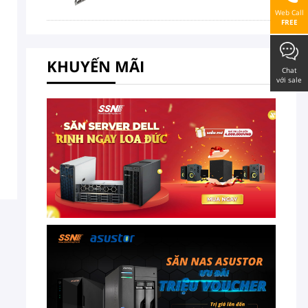
Web Call
FREE
KHUYẾN MÃI
Chat
với sale