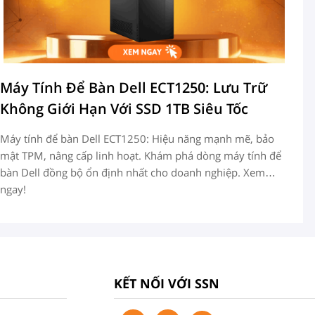
Máy Tính Để Bàn Dell ECT1250: Lưu Trữ
D
Không Giới Hạn Với SSD 1TB Siêu Tốc
C
Máy tính để bàn Dell ECT1250: Hiệu năng mạnh mẽ, bảo
De
mật TPM, nâng cấp linh hoạt. Khám phá dòng máy tính để
hỗ
bàn Dell đồng bộ ổn định nhất cho doanh nghiệp. Xem
tr
ngay!
KẾT NỐI VỚI SSN