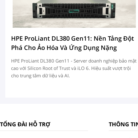
ợp
HPE ProLiant DL380 Gen11: Nền Tảng Đột
Phá Cho Ảo Hóa Và Ứng Dụng Nặng
HPE ProLiant DL380 Gen11 - Server doanh nghiệp bảo mật
cao với Silicon Root of Trust và iLO 6. Hiệu suất vượt trội
ổ
cho trung tâm dữ liệu và AI.
t
TỔNG ĐÀI HỖ TRỢ
THÔNG TI