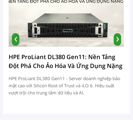
‹
›
HPE ProLiant DL380 Gen11: Nền Tảng
A
Đột Phá Cho Ảo Hóa Và Ứng Dụng Nặng
C
HPE ProLiant DL380 Gen11 - Server doanh nghiệp bảo
mật cao với Silicon Root of Trust và iLO 6. Hiệu suất
5
C
vượt trội cho trung tâm dữ liệu và AI.
n
l
d
ti