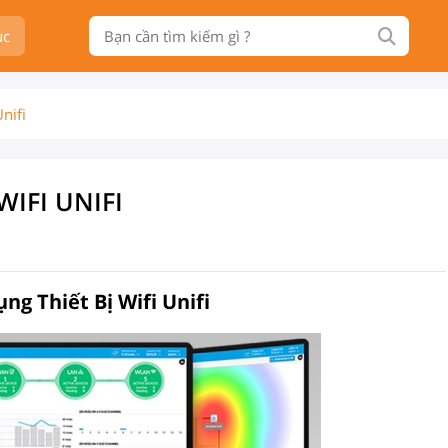
ục
nifi
IFI UNIFI
g Thiết Bị Wifi Unifi