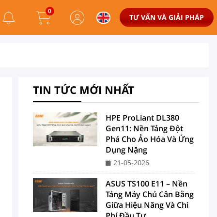
0
TƯ VẤN VÀ GIẢI PHÁP
TIN TỨC MỚI NHẤT
HPE ProLiant DL380
Gen11: Nền Tảng Đột
Phá Cho Ảo Hóa Và Ứng
Dụng Nặng
21-05-2026
ASUS TS100 E11 – Nền
Tảng Máy Chủ Cân Bằng
Giữa Hiệu Năng Và Chi
Phí Đầu Tư