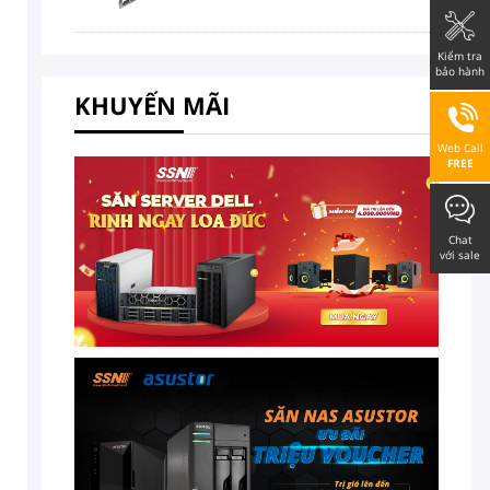
Kiểm tra
bảo hành
KHUYẾN MÃI
Web Call
FREE
Chat
với sale