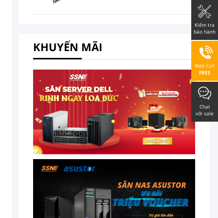
Kiểm tra
bảo hành
KHUYẾN MÃI
Web Call
FREE
Chat
với sale