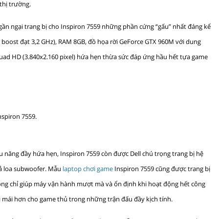
thị trường.
ngần ngại trang bị cho Inspiron 7559 những phần cứng “gấu” nhất đáng kể
boost đạt 3,2 GHz), RAM 8GB, đồ họa rời GeForce GTX 960M với dung
uad HD (3.840x2.160 pixel) hứa hẹn thừa sức đáp ứng hầu hết tựa game
Inspiron 7559.
u năng đầy hứa hẹn, Inspiron 7559 còn được Dell chú trọng trang bị hệ
ả loa subwoofer. Mẫu
laptop chơi game
Inspiron 7559 cũng được trang bị
hông chỉ giúp máy vận hành mượt mà và ổn định khi hoạt động hết công
i mái hơn cho game thủ trong những trận đấu đầy kịch tính.