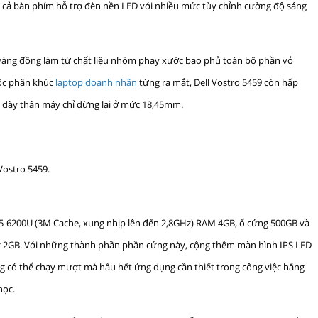
cả bàn phím hỗ trợ đèn nền LED với nhiều mức tùy chỉnh cường độ sáng
 vàng đồng làm từ chất liệu nhôm phay xước bao phủ toàn bộ phần vỏ
uộc phân khúc
laptop doanh nhân
từng ra mắt, Dell Vostro 5459 còn hấp
độ dày thân máy chỉ dừng lại ở mức 18,45mm.
 Vostro 5459.
re i5-6200U (3M Cache, xung nhịp lên đến 2,8GHz) RAM 4GB, ổ cứng 500GB và
c 2GB. Với những thành phần phần cứng này, cộng thêm màn hình IPS LED
ùng có thể chạy mượt mà hầu hết ứng dụng cần thiết trong công việc hằng
học.