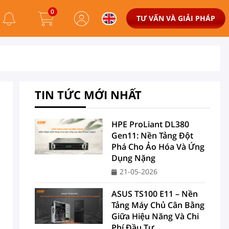
0
TƯ VẤN VÀ GIẢI PHÁP
TIN TỨC MỚI NHẤT
HPE ProLiant DL380
Gen11: Nền Tảng Đột
Phá Cho Ảo Hóa Và Ứng
Dụng Nặng
21-05-2026
ASUS TS100 E11 – Nền
Tảng Máy Chủ Cân Bằng
Giữa Hiệu Năng Và Chi
Phí Đầu Tư