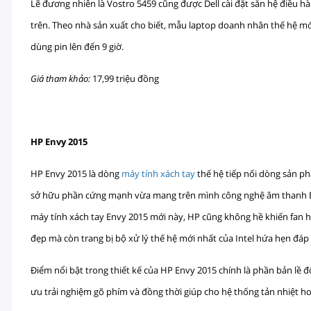
Lẽ đương nhiên là Vostro 5459 cũng được Dell cài đặt sẵn hệ điều h
trên. Theo nhà sản xuất cho biết, mẫu laptop doanh nhân thế hệ mớ
dùng pin lên đến 9 giờ.
Giá tham khảo:
17,99 triệu đồng
HP Envy 2015
HP Envy 2015 là dòng
máy tính xách tay
thế hệ tiếp nối dòng sản ph
sở hữu phần cứng mạnh vừa mang trên mình công nghệ âm thanh Bea
máy tính xách tay Envy 2015 mới này, HP cũng không hề khiến fan 
đẹp mà còn trang bị bộ xử lý thế hệ mới nhất của Intel hứa hẹn đá
Điểm nổi bật trong thiết kế của HP Envy 2015 chính là phần bản lề
ưu trải nghiệm gõ phím và đồng thời giúp cho hệ thống tản nhiệt h