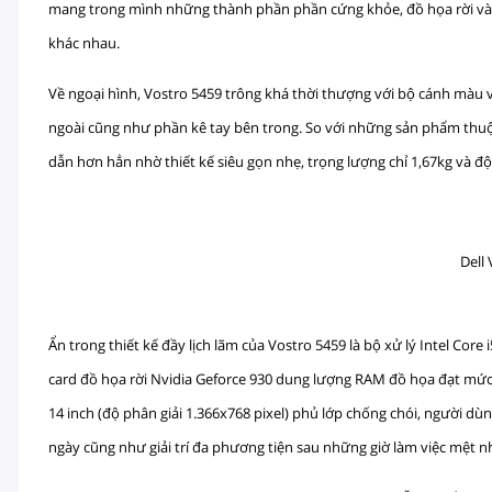
mang trong mình những thành phần phần cứng khỏe, đồ họa rời và 
khác nhau.
Về ngoại hình, Vostro 5459 trông khá thời thượng với bộ cánh màu
ngoài cũng như phần kê tay bên trong. So với những sản phẩm th
dẫn hơn hẳn nhờ thiết kế siêu gọn nhẹ, trọng lượng chỉ 1,67kg và 
Dell
Ẩn trong thiết kế đầy lịch lãm của Vostro 5459 là bộ xử lý Intel Co
card đồ họa rời Nvidia Geforce 930 dung lượng RAM đồ họa đạt mứ
14 inch (độ phân giải 1.366x768 pixel) phủ lớp chống chói, người d
ngày cũng như giải trí đa phương tiện sau những giờ làm việc mệt n