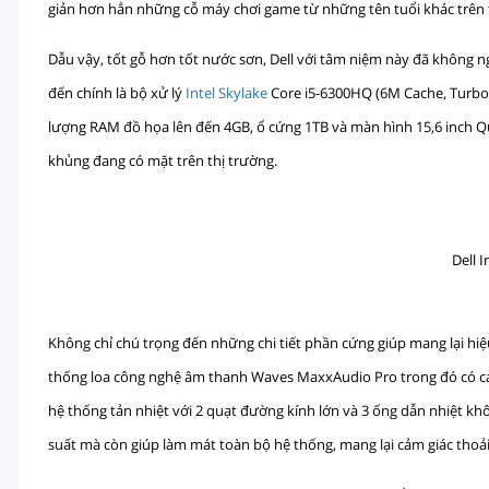
giản hơn hẳn những cỗ máy chơi game từ những tên tuổi khác trên 
Dẫu vậy, tốt gỗ hơn tốt nước sơn, Dell với tâm niệm này đã không 
đến chính là bộ xử lý
Intel Skylake
Core i5-6300HQ (6M Cache, Turbo 
lượng RAM đồ họa lên đến 4GB, ổ cứng 1TB và màn hình 15,6 inch Q
khủng đang có mặt trên thị trường.
Dell 
Không chỉ chú trọng đến những chi tiết phần cứng giúp mang lại hiệ
thống loa công nghệ âm thanh Waves MaxxAudio Pro trong đó có c
hệ thống tản nhiệt với 2 quạt đường kính lớn và 3 ống dẫn nhiệt k
suất mà còn giúp làm mát toàn bộ hệ thống, mang lại cảm giác thoả