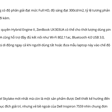
có độ phân giải đạt mức Full HD, độ sáng đạt 300cd/m2, tỷ lệ tương phản
đi kèm.
c quyền Hybrid Engine II, ZenBook UX303UA có thể cho thời lượng dùng pin
cũng hỗ trợ đầy đủ kết nối như Wi-Fi 802.11ac, Bluetooth 4.0 USB 3.0,
 bị di động ngay cả khi người dùng tắt hoặc đưa mẫu laptop này vào chế độ
tel Skylake mới nhất mà còn là một sản phẩm được Dell thiết kế hướng đến
đích giải trí, nhưng vẻ bề ngoài của Dell Inspiron 7559 nhìn chung đơn