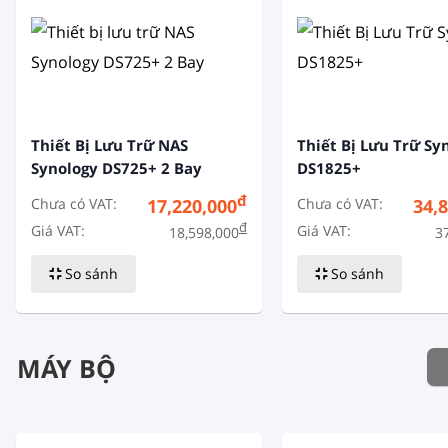
Thiết Bị Lưu Trữ NAS
Thiết Bị Lưu Trữ Sy
Synology DS725+ 2 Bay
DS1825+
đ
Chưa có VAT:
Chưa có VAT:
17,220,000
34,
đ
Giá VAT:
Giá VAT:
18,598,000
3
So sánh
So sánh
MÁY BỘ