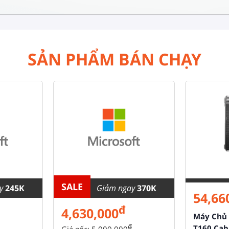
SẢN PHẨM BÁN CHẠY
SALE
ay
245K
Giảm ngay
370K
54,66
đ
4,630,000
Máy Chủ 
đ
T160 Cab