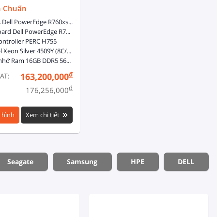
h Chuẩn
Chassis Dell PowerEdge R760xs 16x2.5-inch - Dual, Hot-plug, Power Supply Redundant (1+1), 800W
8x HDD HotSwap
Mainboard Dell PowerEdge R760xs
ontroller PERC H755
1 x Intel Xeon Silver 4509Y (8C/16T, 2.6GHz, 22.5MB Cache, 125W, DDR5-4400)
1 x Bộ nhớ Ram 16GB DDR5 5600 ECC RDIMM
đ
163,200,000
AT:
đ
176,256,000
 hình
Xem chi tiết
Seagate
Samsung
HPE
DELL