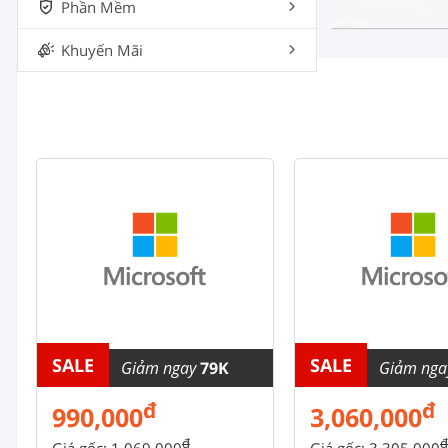
Phần Mềm
Khuyến Mãi
SALE
SALE
Giảm ngay
79K
Giảm ng
đ
đ
990,000
3,060,000
đ
đ