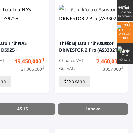
Kiểm tra
bảo hành
Web Call
FREE
 Lưu Trữ NAS
Thiết Bị Lưu Trữ Asustor
y DS925+
DRIVESTOR 2 Pro (AS3302T)
Chat
đ
đ
với sale
AT:
Chưa có VAT:
19,450,000
7,460,000
đ
đ
Giá VAT:
21,006,000
8,057,000
ánh
So sánh
ASUS
Lenovo