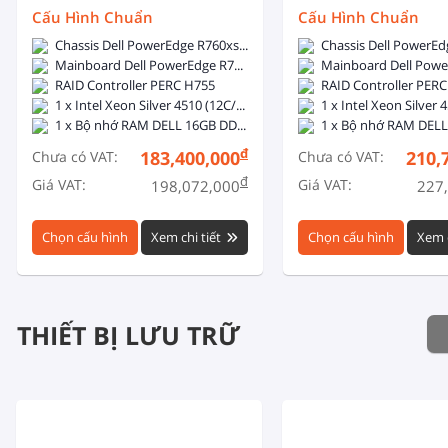
Inch
Cấu Hình Chuẩn
Cấu Hình Chuẩn
Chassis Dell PowerEdge R760xs 12x3.5 inch + 2x2.5 inch - 2x800W Hotplug
Mainboard Dell PowerEdge R760xs
Mainboard Dell Powe
RAID Controller PERC H755
RAID Controller PER
1 x Intel Xeon Silver 4510 (12C/24T, 2.4GHz, 30MB Cache, 150W, DDR5-4400)
1 x Bộ nhớ RAM DELL 16GB DDR5 5600MHz ECC Registered DIMM
đ
183,400,000
210,
Chưa có VAT:
Chưa có VAT:
đ
Giá VAT:
Giá VAT:
198,072,000
227
Chọn cấu hình
Xem chi tiết
Chọn cấu hình
Xem c
THIẾT BỊ LƯU TRỮ