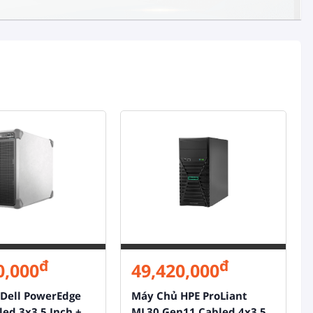
đ
đ
0,000
49,420,000
Dell PowerEdge
Máy Chủ HPE ProLiant
led 3x3.5 Inch +
ML30 Gen11 Cabled 4x3.5