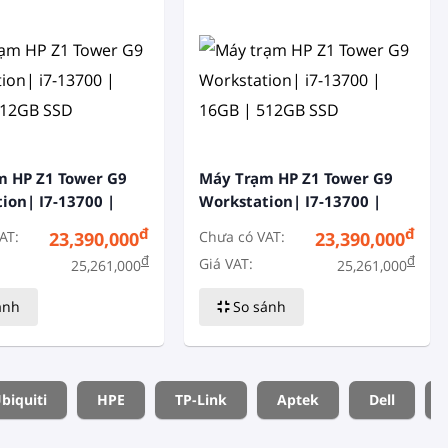
m HP Z1 Tower G9
Máy Trạm HP Z1 Tower G9
ion| I7-13700 |
Workstation| I7-13700 |
12GB SSD
16GB | 512GB SSD
đ
đ
AT:
Chưa có VAT:
23,390,000
23,390,000
đ
đ
Giá VAT:
25,261,000
25,261,000
ánh
So sánh
biquiti
HPE
TP-Link
Aptek
Dell