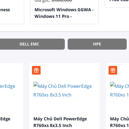
Giá gốc:
5,000,000
2x2.5 Inc
iness
Microsoft Windows GGWA -
Windows 11 Pro -
Legalization Get Genuine
DELL EMC
HPE
rEdge
Máy Chủ Dell PowerEdge
Máy Chủ
R760xs 8x3.5 Inch
R760xs 1