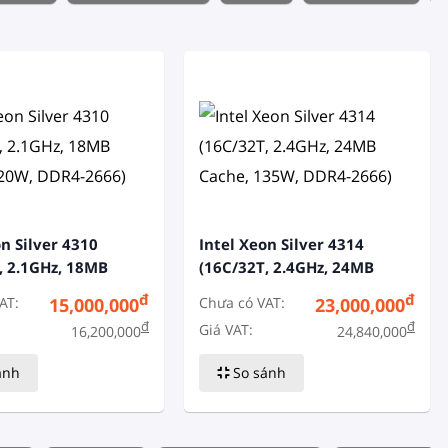
on Silver 4310
Intel Xeon Silver 4314
, 2.1GHz, 18MB
(16C/32T, 2.4GHz, 24MB
20W, DDR4-2666)
Cache, 135W, DDR4-2666)
đ
đ
AT:
Chưa có VAT:
15,000,000
23,000,000
đ
đ
Giá VAT:
16,200,000
24,840,000
ánh
So sánh