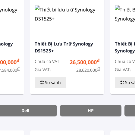
nology
Thiết Bị Lưu Trữ Synology
Thiết Bị
DS1525+
Synolog
đ
đ
Chưa có VAT:
Chưa có V
800,000
26,500,000
đ
đ
Giá VAT:
Giá VAT:
7,584,000
28,620,000
So sánh
So s
Dell
HP