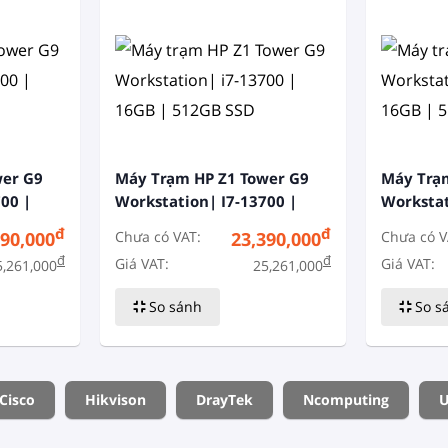
wer G9
Máy Trạm HP Z1 Tower G9
Máy Trạ
00 |
Workstation| I7-13700 |
Workstat
16GB | 512GB SSD
16GB | 5
đ
đ
Chưa có VAT:
Chưa có V
390,000
23,390,000
đ
đ
Giá VAT:
Giá VAT:
5,261,000
25,261,000
So sánh
So s
Cisco
Hikvison
DrayTek
Ncomputing
U