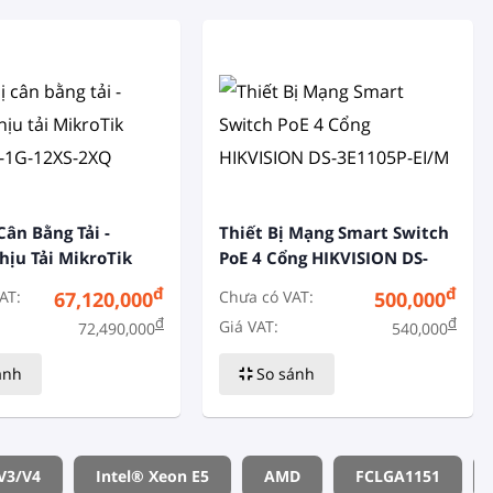
Cân Bằng Tải -
Thiết Bị Mạng Smart Switch
hịu Tải MikroTik
PoE 4 Cổng HIKVISION DS-
-1G-12XS-2XQ
3E1105P-EI/M
đ
đ
AT:
Chưa có VAT:
67,120,000
500,000
đ
đ
Giá VAT:
72,490,000
540,000
ánh
So sánh
 V3/v4
Intel® Xeon E5
AMD
FCLGA1151