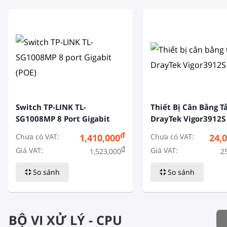
Switch TP-LINK TL-
Thiết Bị Cân Bằng Tả
SG1008MP 8 Port Gigabit
DrayTek Vigor3912S
(POE)
đ
Chưa có VAT:
Chưa có VAT:
1,410,000
24,
đ
Giá VAT:
Giá VAT:
1,523,000
2
So sánh
So sánh
BỘ VI XỬ LÝ - CPU