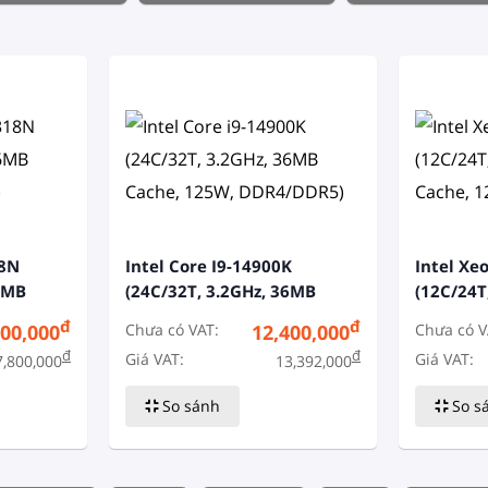
18N
Intel Core I9-14900K
Intel Xe
36MB
(24C/32T, 3.2GHz, 36MB
(12C/24T
Cache, 125W, DDR4/DDR5)
Cache, 1
đ
đ
Chưa có VAT:
Chưa có V
000,000
12,400,000
đ
đ
Giá VAT:
Giá VAT:
7,800,000
13,392,000
So sánh
So s