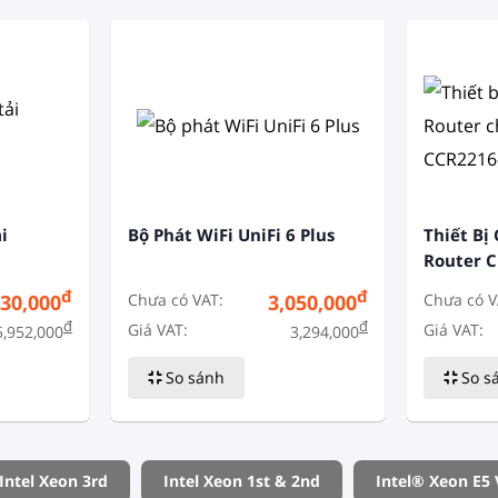
i
Bộ Phát WiFi UniFi 6 Plus
Thiết Bị 
Router C
CCR2216
đ
đ
Chưa có VAT:
Chưa có V
030,000
3,050,000
đ
đ
Giá VAT:
Giá VAT:
5,952,000
3,294,000
So sánh
So s
Intel Xeon 3rd
Intel Xeon 1st & 2nd
Intel® Xeon E5