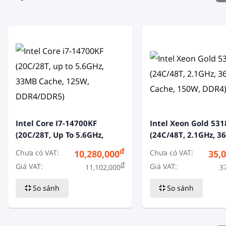
Intel Core I7-14700KF
Intel Xeon Gold 53
(20C/28T, Up To 5.6GHz,
(24C/48T, 2.1GHz, 
33MB Cache, 125W,
Cache, 150W, DDR4)
đ
Chưa có VAT:
Chưa có VAT:
10,280,000
35,
DDR4/DDR5)
đ
Giá VAT:
Giá VAT:
11,102,000
3
So sánh
So sánh