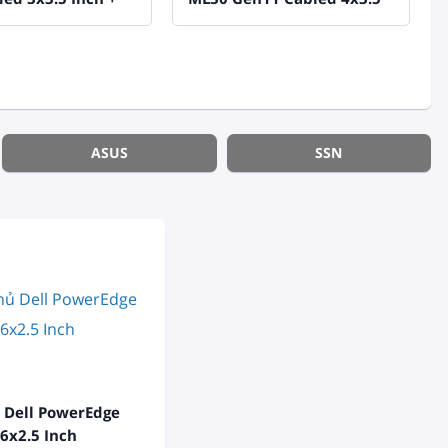
h
Inch
ASUS
SSN
 Dell PowerEdge
6x2.5 Inch