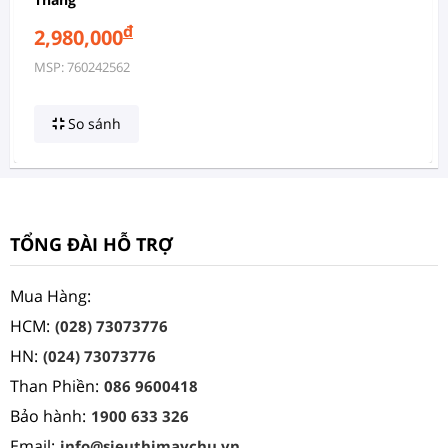
đ
2,980,000
MSP: 760242562
So sánh
TỔNG ĐÀI HỖ TRỢ
Mua Hàng:
HCM:
(028) 73073776
HN:
(024) 73073776
Than Phiền:
086 9600418
Bảo hành:
1900 633 326
Email:
info@sieuthimaychu.vn