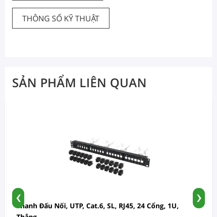
THÔNG SỐ KỸ THUẬT
SẢN PHẨM LIÊN QUAN
‹
›
Thanh Đấu Nối, UTP, Cat.6, SL, RJ45, 24 Cổng, 1U,
Thẳng