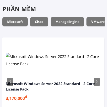
PHẦN MỀM
Microsoft
Cisco
ManageEngine
VMware
‹
›
Microsoft Windows Server 2022 Standard - 2 Core
License Pack
đ
3,170,000