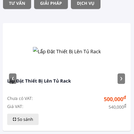
TƯ VẤN
GIẢI PHÁP
DỊCH VỤ
‹
›
Lắ́p Đặt Thiết Bị Lên Tủ Rack
đ
Chưa có VAT:
500,000
đ
Giá VAT:
540,000
So sánh