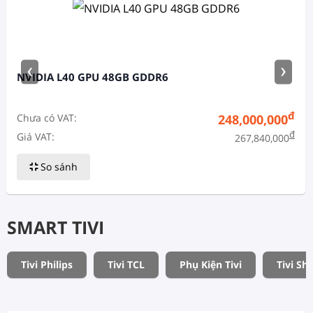
‹
›
NVIDIA L40 GPU 48GB GDDR6
đ
Chưa có VAT:
248,000,000
đ
Giá VAT:
267,840,000
So sánh
SMART TIVI
Tivi Philips
Tivi TCL
Phụ Kiện Tivi
Tivi Sh