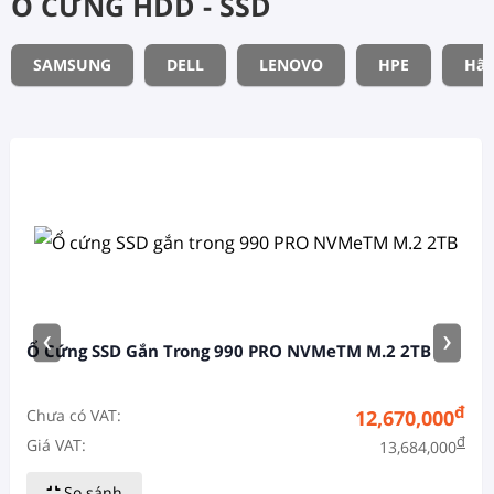
Ổ CỨNG HDD - SSD
SAMSUNG
DELL
LENOVO
HPE
Hãn
‹
›
Ổ Cứng SSD Gắn Trong 990 PRO NVMeTM M.2 2TB
đ
Chưa có VAT:
12,670,000
đ
Giá VAT:
13,684,000
So sánh