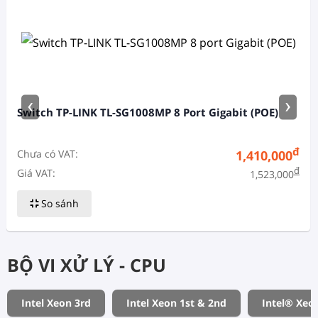
‹
›
Switch TP-LINK TL-SG1008MP 8 Port Gigabit (POE)
đ
Chưa có VAT:
1,410,000
đ
Giá VAT:
1,523,000
So sánh
BỘ VI XỬ LÝ - CPU
Intel Xeon 3rd
Intel Xeon 1st & 2nd
Intel® Xeo