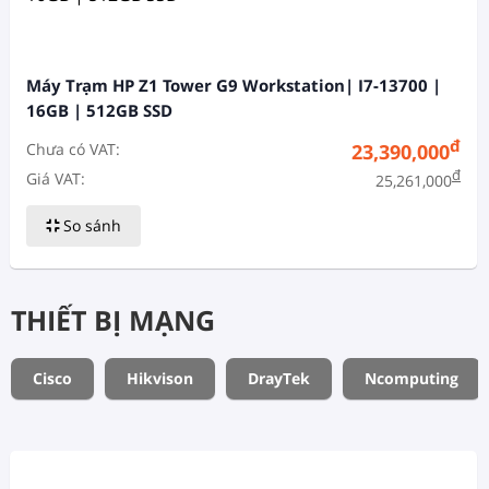
Máy Trạm HP Z1 Tower G9 Workstation| I7-13700 |
16GB | 512GB SSD
đ
Chưa có VAT:
23,390,000
đ
Giá VAT:
25,261,000
So sánh
THIẾT BỊ MẠNG
Cisco
Hikvison
DrayTek
Ncomputing