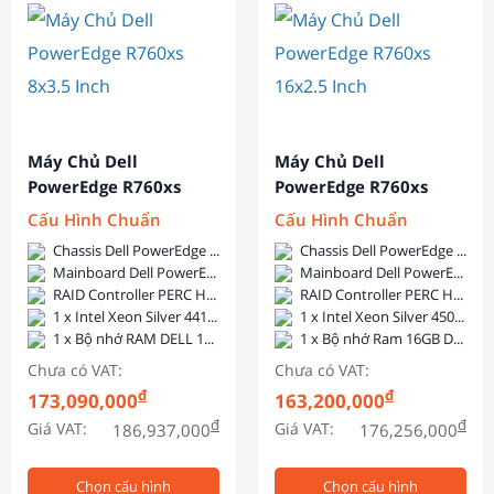
Máy Chủ Dell
Máy Chủ Dell
PowerEdge R760xs
PowerEdge R760xs
8x3.5 Inch
16x2.5 Inch
Cấu Hình Chuẩn
Cấu Hình Chuẩn
Chassis Dell PowerEdge R760xs 8x3.5-inch - Dual, Hot-plug, Power Supply Redundant (1+1), 800W
Chassis Dell PowerEdge R760xs 16x2.5-inch - Dual, Hot-plug, Power Supply Redundant (1+1), 800W
Mainboard Dell PowerEdge R760xs
Mainboard Dell PowerEdge R760xs
RAID Controller PERC H755
RAID Controller PERC H755
1 x Intel Xeon Silver 4410Y (12C/24T, 2.0GHz, 30MB Cache, 150W, DDR5-4000)
1 x Intel Xeon Silver 4509Y (8C/16T, 2.6GHz, 22.5MB Cache, 125W, DDR5-4400)
1 x Bộ nhớ RAM DELL 16GB DDR5 5600MHz ECC Registered DIMM
1 x Bộ nhớ Ram 16GB DDR5 5600 ECC RDIMM
Chưa có VAT:
Chưa có VAT:
đ
đ
173,090,000
163,200,000
đ
đ
Giá VAT:
Giá VAT:
186,937,000
176,256,000
Chọn cấu hình
Chọn cấu hình