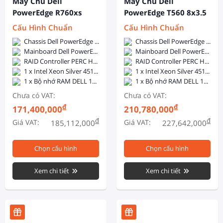
Máy Chủ Dell
Máy Chủ Dell
PowerEdge R760xs
PowerEdge T560 8x3.5
12x3.5 Inch + 2x2.5
Inch
Cấu Hình Chuẩn
Cấu Hình Chuẩn
Inch
Chassis Dell PowerEdge R760xs 12x3.5 inch + 2x2.5 inch - 2x800W Hotplug
Chassis Dell PowerEdge T560 8x3.5inch - 1 x 1400W Hot Plug PSU
Mainboard Dell PowerEdge R760xs
Mainboard Dell PowerEdge T560
RAID Controller PERC H755
RAID Controller PERC H755
1 x Intel Xeon Silver 4510 (12C/24T, 2.4GHz, 30MB Cache, 150W, DDR5-4400)
1 x Intel Xeon Silver 4510 (12C/24T, 2.4GHz, 30MB Cache, 150W, DDR5-4400)
1 x Bộ nhớ RAM DELL 16GB DDR5 5600MHz ECC Registered DIMM
1 x Bộ nhớ RAM DELL 16GB DDR5 5600MHz ECC Registered DIMM
Chưa có VAT:
Chưa có VAT:
đ
đ
171,400,000
210,780,000
đ
đ
Giá VAT:
Giá VAT:
185,112,000
227,642,000
Chọn cấu hình
Chọn cấu hình
Xem chi tiết
Xem chi tiết