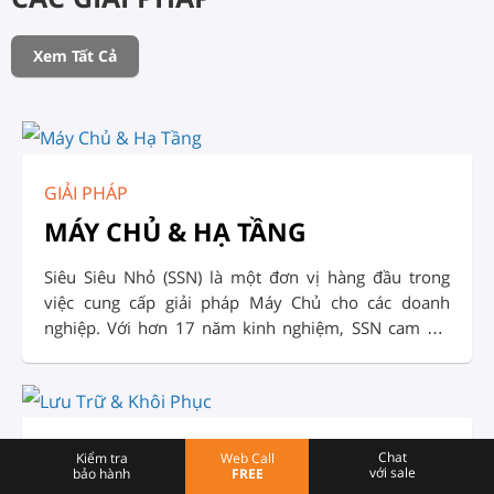
Xem Tất Cả
GIẢI PHÁP
MÁY CHỦ & HẠ TẦNG
Siêu Siêu Nhỏ (SSN) là một đơn vị hàng đầu trong
việc cung cấp giải pháp Máy Chủ cho các doanh
nghiệp. Với hơn 17 năm kinh nghiệm, SSN cam kết
đem đến cho khách hàng những sản phẩm Giải Pháp
và dịch vụ chất lượng, đáng tin cậy: Tư vấn, thiết kế,
triển khai, lắp đặt, cấu hình và vận hành hệ thống
máy chủ.
GIẢI PHÁP
Chat
Kiểm tra
Web Call
với sale
bảo hành
FREE