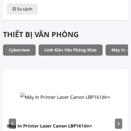
So sánh
THIẾT BỊ VĂN PHÒNG
Cyberview
Linh Kiện Văn Phòng Khác
Máy In - 
‹
›
Máy In Printer Laser Canon LBP161dn+