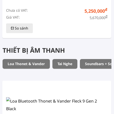
đ
Chưa có VAT:
5,250,000
đ
Giá VAT:
5,670,000
So sánh
THIẾT BỊ ÂM THANH
Loa Thonet & Vander
Tai Nghe
Soundbars + So