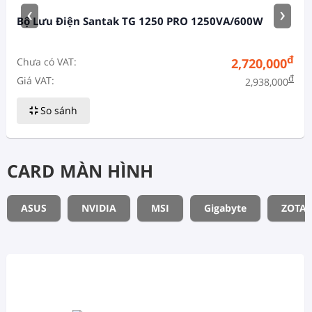
‹
›
Bộ Lưu Điện Santak TG 1250 PRO 1250VA/600W
đ
Chưa có VAT:
2,720,000
đ
Giá VAT:
2,938,000
So sánh
CARD MÀN HÌNH
ASUS
NVIDIA
MSI
Gigabyte
ZOTAC