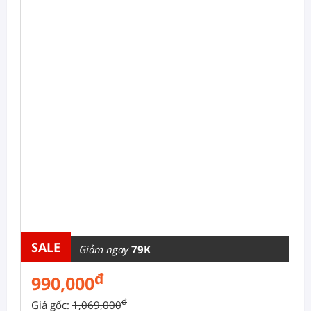
SALE
Giảm ngay
79K
đ
990,000
đ
Giá gốc:
1,069,000