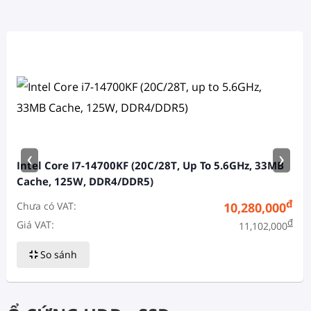
‹
›
Intel Core I7-14700KF (20C/28T, Up To 5.6GHz, 33MB
Cache, 125W, DDR4/DDR5)
đ
Chưa có VAT:
10,280,000
đ
Giá VAT:
11,102,000
So sánh