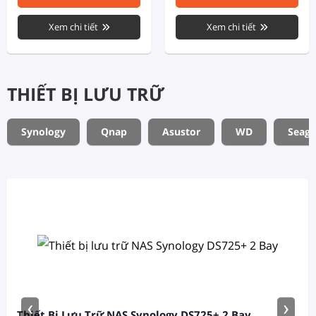
Xem chi tiết
Xem chi tiết
THIẾT BỊ LƯU TRỮ
Synology
Qnap
Asustor
WD
Seaga
‹
›
Thiết Bị Lưu Trữ NAS Synology DS725+ 2 Bay