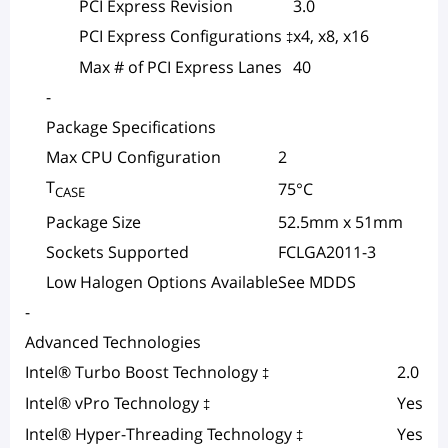
PCI Express Revision
3.0
PCI Express Configurations
x4, x8, x16
‡
Max # of PCI Express Lanes
40
-
Package Specifications
Max CPU Configuration
2
T
75°C
CASE
Package Size
52.5mm x 51mm
Sockets Supported
FCLGA2011-3
Low Halogen Options Available
See MDDS
-
Advanced Technologies
Intel® Turbo Boost Technology
2.0
‡
Intel® vPro Technology
Yes
‡
Intel® Hyper-Threading Technology
Yes
‡