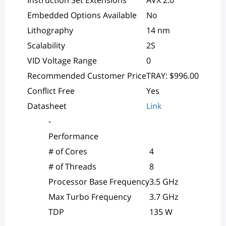
Embedded Options Available
No
Lithography
14 nm
Scalability
2S
VID Voltage Range
0
Recommended Customer Price
TRAY: $996.00
Conflict Free
Yes
Datasheet
Link
-
Performance
# of Cores
4
# of Threads
8
Processor Base Frequency
3.5 GHz
Max Turbo Frequency
3.7 GHz
TDP
135 W