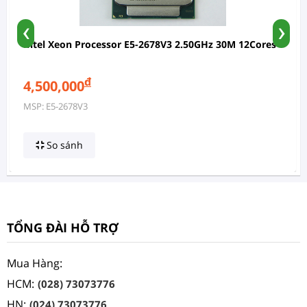
‹
›
Intel Xeon Processor E5-2678V3 2.50GHz 30M 12Cores
đ
4,500,000
MSP: E5-2678V3
So sánh
TỔNG ĐÀI HỖ TRỢ
Mua Hàng:
HCM:
(028) 73073776
HN:
(024) 73073776