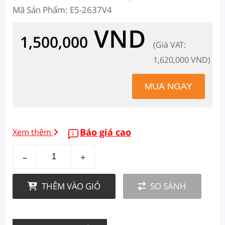
Mã Sản Phẩm: E5-2637V4
VND
1,500,000
(Giá VAT:
1,620,000 VND)
Báo giá cao
Xem thêm
–
+
THÊM VÀO GIỎ
SO SÁNH