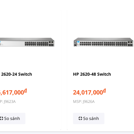
 2620-24 Switch
HP 2620-48 Switch
đ
đ
,617,000
24,017,000
: J9623A
MSP: J9626A
So sánh
So sánh