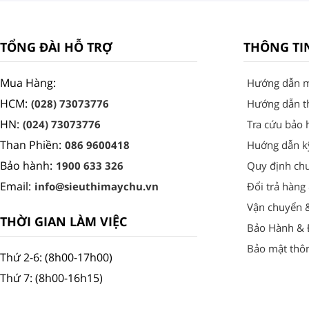
TỔNG ĐÀI HỖ TRỢ
THÔNG TI
Mua Hàng:
Hướng dẫn 
HCM:
(028) 73073776
Hướng dẫn t
HN:
(024) 73073776
Tra cứu bảo 
Than Phiền:
086 9600418
Huớng dẫn k
Bảo hành:
1900 633 326
Quy định ch
Email:
info@sieuthimaychu.vn
Đổi trả hàng
Vận chuyển 
THỜI GIAN LÀM VIỆC
Bảo Hành & Đ
Bảo mật thôn
Thứ 2-6: (8h00-17h00)
Thứ 7: (8h00-16h15)