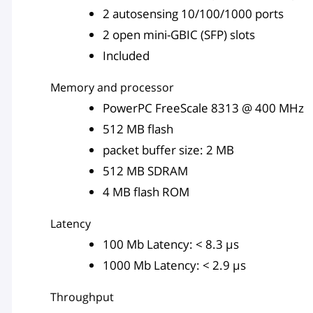
2 autosensing 10/100/1000 ports
2 open mini-GBIC (SFP) slots
Included
Memory and processor
PowerPC FreeScale 8313 @ 400 MHz
512 MB flash
packet buffer size: 2 MB
512 MB SDRAM
4 MB flash ROM
Latency
100 Mb Latency: < 8.3 µs
1000 Mb Latency: < 2.9 µs
Throughput