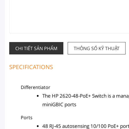
CHI TIẾT SẢN PHẨM
THÔNG SỐ KỸ THUẬT
SPECIFICATIONS
Differentiator
The HP 2620-48-PoE+ Switch is a mana
miniGBIC ports
Ports
48 RJ-45 autosensing 10/100 PoE+ por