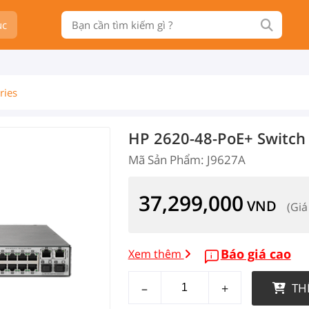
ục
ries
HP 2620-48-PoE+ Switch
Mã Sản Phẩm: J9627A
37,299,000
VND
(Giá
Báo giá cao
Xem thêm
–
+
TH