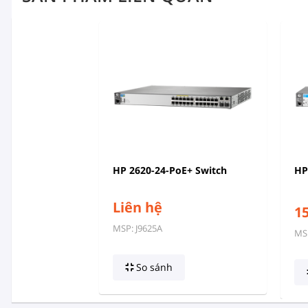
HP 2620-24-PoE+ Switch
HP
Liên hệ
15
MSP: J9625A
MSP
So sánh