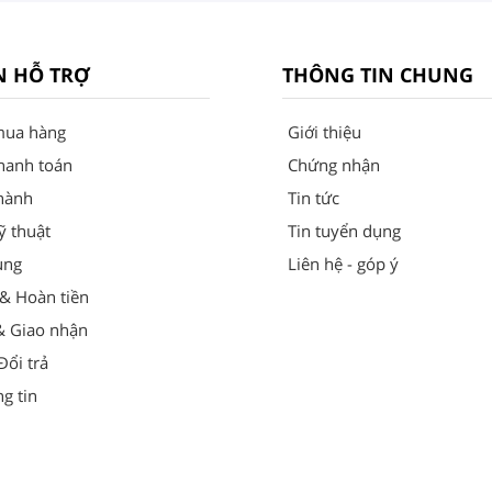
N HỖ TRỢ
THÔNG TIN CHUNG
mua hàng
Giới thiệu
hanh toán
Chứng nhận
hành
Tin tức
ỹ thuật
Tin tuyển dụng
ung
Liên hệ - góp ý
 & Hoàn tiền
& Giao nhận
ổi trả
g tin