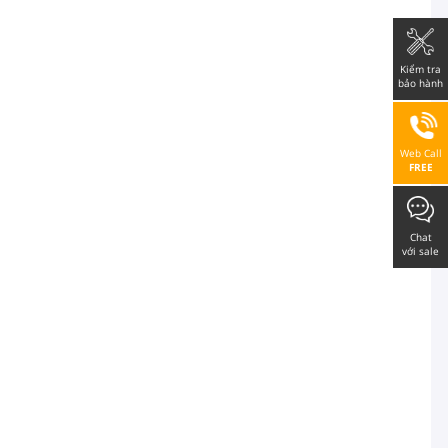
Kiểm tra
bảo hành
Web Call
FREE
Chat
với sale