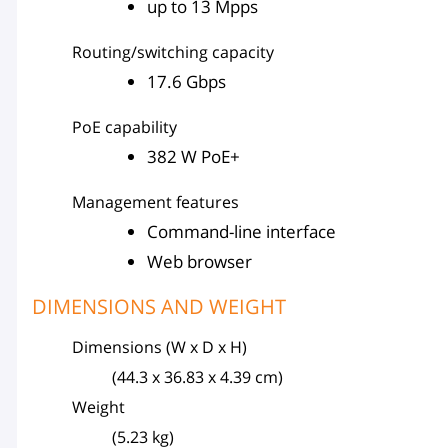
up to 13 Mpps
Routing/switching capacity
17.6 Gbps
PoE capability
382 W PoE+
Management features
Command-line interface
Web browser
DIMENSIONS AND WEIGHT
Dimensions (W x D x H)
(44.3 x 36.83 x 4.39 cm)
Weight
(5.23 kg)