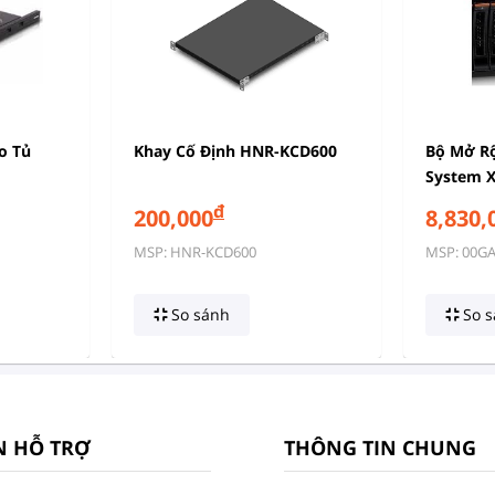
o Tủ
Khay Cố Định HNR-KCD600
Bộ Mở R
System X
2.5in HS
đ
200,000
8,830,
#00GA94
MSP: HNR-KCD600
MSP: 00G
So sánh
So s
N HỖ TRỢ
THÔNG TIN CHUNG