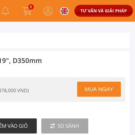
0
TƯ VẤN VÀ GIẢI PHÁP
 19", D350mm
 378,000 VND)
ÊM VÀO GIỎ
SO SÁNH