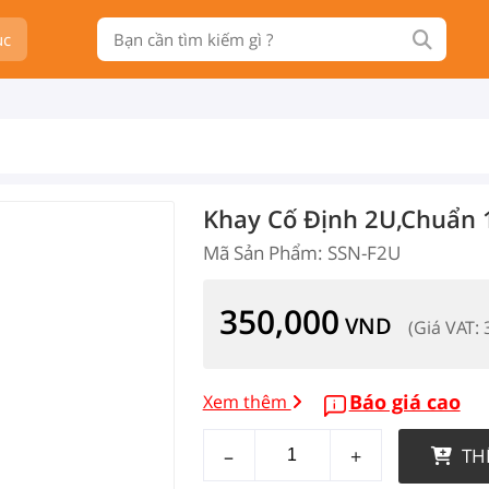
ục
Khay Cố Định 2U,chuẩn
Mã Sản Phẩm: SSN-F2U
350,000
VND
(Giá VAT:
Báo giá cao
Xem thêm
–
+
TH