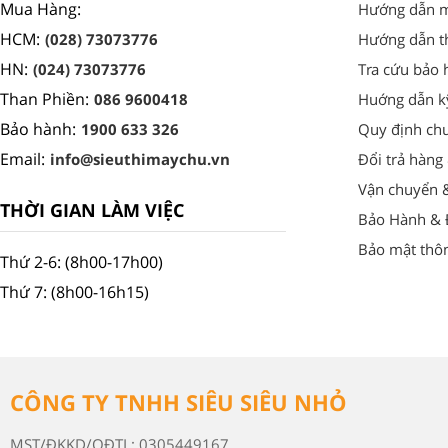
Mua Hàng:
Hướng dẫn 
HCM:
(028) 73073776
Hướng dẫn t
HN:
(024) 73073776
Tra cứu bảo 
Than Phiền:
086 9600418
Huớng dẫn k
Bảo hành:
1900 633 326
Quy định ch
Email:
info@sieuthimaychu.vn
Đổi trả hàng
Vận chuyển 
THỜI GIAN LÀM VIỆC
Bảo Hành & Đ
Bảo mật thôn
Thứ 2-6: (8h00-17h00)
Thứ 7: (8h00-16h15)
CÔNG TY TNHH SIÊU SIÊU NHỎ
MST/ĐKKD/QĐTL: 0305449167