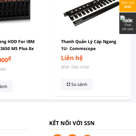
Web Call
FREE
Chat
với sale
ộng HDD For IBM
Thanh Quản Lý Cáp Ngang
3650 M5 Plus 8x
1U- Commscope
 HDD Assembly Kit
Liên hệ
đ
000
1
MSP: TMC-PCM
A941
So sánh
ánh
KẾT NỐI VỚI SSN