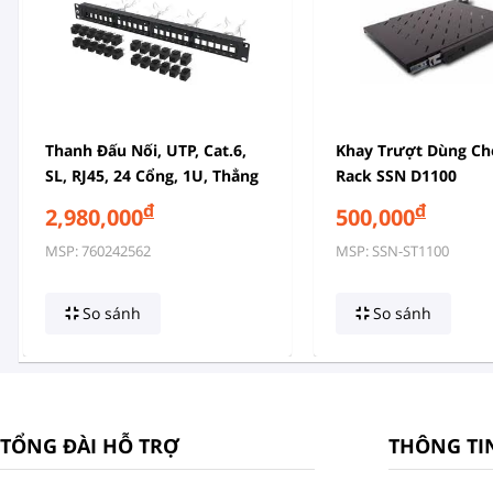
Thanh Đấu Nối, UTP, Cat.6,
Khay Trượt Dùng Ch
SL, RJ45, 24 Cổng, 1U, Thẳng
Rack SSN D1100
đ
đ
2,980,000
500,000
MSP: 760242562
MSP: SSN-ST1100
So sánh
So sánh
TỔNG ĐÀI HỖ TRỢ
THÔNG TI