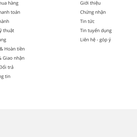
mua hàng
Giới thiệu
hanh toán
Chứng nhận
hành
Tin tức
ỹ thuật
Tin tuyển dụng
ung
Liên hệ - góp ý
 & Hoàn tiền
& Giao nhận
ổi trả
g tin