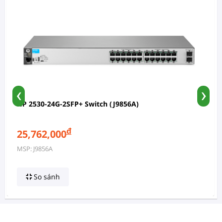
‹
›
HP 2530-24G-2SFP+ Switch (J9856A)
đ
25,762,000
MSP: J9856A
So sánh