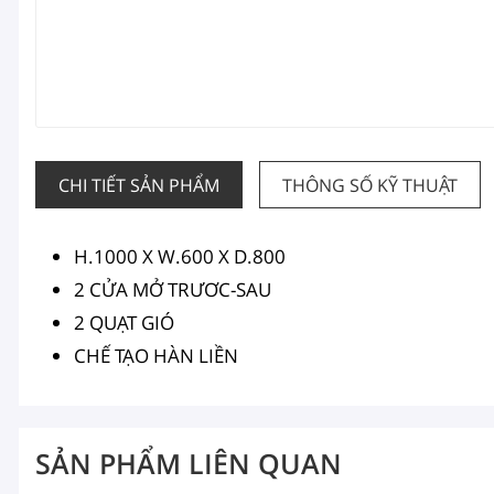
CHI TIẾT SẢN PHẨM
THÔNG SỐ KỸ THUẬT
H.1000 X W.600 X D.800
2 CỬA MỞ TRƯƠC-SAU
2 QUẠT GIÓ
CHẾ TẠO HÀN LIỀN
SẢN PHẨM LIÊN QUAN