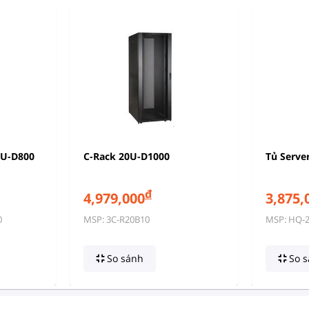
0U-D800
C-Rack 20U-D1000
Tủ Serve
đ
4,979,000
3,875,
0
MSP: 3C-R20B10
MSP: HQ-
So sánh
So s