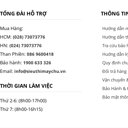
TỔNG ĐÀI HỖ TRỢ
THÔNG TI
Mua Hàng:
Hướng dẫn 
HCM:
(028) 73073776
Hướng dẫn t
HN:
(024) 73073776
Tra cứu bảo 
Than Phiền:
086 9600418
Huớng dẫn k
Bảo hành:
1900 633 326
Quy định ch
Email:
info@sieuthimaychu.vn
Đổi trả hàng
Vận chuyển 
THỜI GIAN LÀM VIỆC
Bảo Hành & Đ
Bảo mật thôn
Thứ 2-6: (8h00-17h00)
Thứ 7: (8h00-16h15)