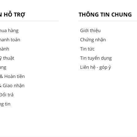
N HỖ TRỢ
THÔNG TIN CHUNG
mua hàng
Giới thiệu
hanh toán
Chứng nhận
hành
Tin tức
ỹ thuật
Tin tuyển dụng
ung
Liên hệ - góp ý
 & Hoàn tiền
& Giao nhận
ổi trả
g tin