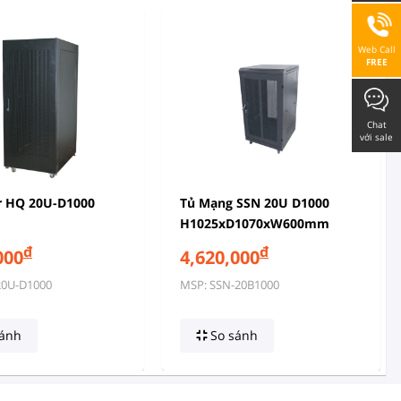
Web Call
FREE
Chat
với sale
r HQ 20U-D1000
Tủ Mạng SSN 20U D1000
H1025xD1070xW600mm
Series B
đ
đ
000
4,620,000
20U-D1000
MSP: SSN-20B1000
ánh
So sánh