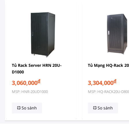
Tủ Rack Server HRN 20U-
Tủ Mạng HQ-Rack 2
D1000
đ
đ
3,060,000
3,304,000
MSP: HNR-20UD1000
MSP: HQ-RACK20U-D80
So sánh
So sánh