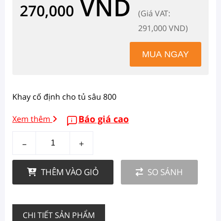
VND
270,000
(Giá VAT:
291,000 VND)
Khay cố định cho tủ sâu 800
Báo giá cao
Xem thêm
–
+
THÊM VÀO GIỎ
SO SÁNH
CHI TIẾT SẢN PHẨM