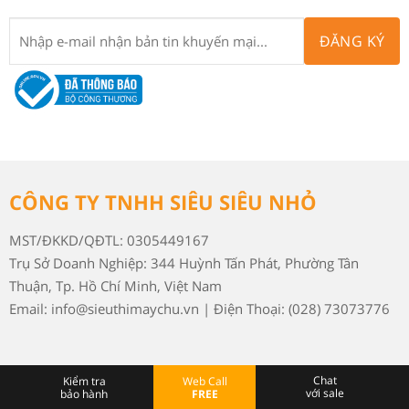
ĐĂNG KÝ
CÔNG TY TNHH SIÊU SIÊU NHỎ
MST/ĐKKD/QĐTL: 0305449167
Trụ Sở Doanh Nghiệp: 344 Huỳnh Tấn Phát, Phường Tân
Thuận, Tp. Hồ Chí Minh, Việt Nam
Email: info@sieuthimaychu.vn | Điện Thoại: (028) 73073776
Chat
Kiểm tra
Web Call
với sale
bảo hành
FREE