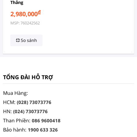
Thẳng
đ
2,980,000
MSP: 760242562
So sánh
TỔNG ĐÀI HỖ TRỢ
Mua Hàng:
HCM:
(028) 73073776
HN:
(024) 73073776
Than Phiền:
086 9600418
Bảo hành:
1900 633 326