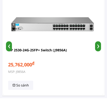
‹
›
HP 2530-24G-2SFP+ Switch (J9856A)
đ
25,762,000
MSP: J9856A
So sánh