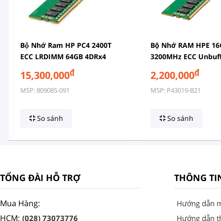
Bộ Nhớ Ram HP PC4 2400T
Bộ Nhớ RAM HPE 16
ECC LRDIMM 64GB 4DRx4
3200MHz ECC Unbuf
DIMM
đ
đ
15,300,000
2,200,000
MSP: 809085-091
MSP: P43019-B21
So sánh
So sánh
TỔNG ĐÀI HỖ TRỢ
THÔNG TI
Mua Hàng:
Hướng dẫn 
HCM:
(028) 73073776
Hướng dẫn t