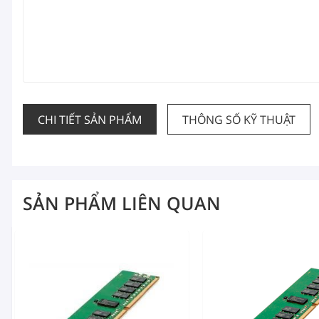
CHI TIẾT SẢN PHẨM
THÔNG SỐ KỸ THUẬT
SẢN PHẨM LIÊN QUAN