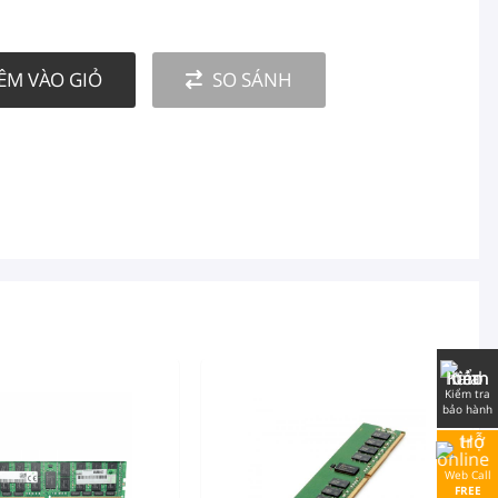
ÊM VÀO GIỎ
SO SÁNH
Kiểm tra
bảo hành
Web Call
FREE