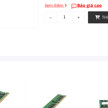
Báo giá cao
Xem thêm
–
+
TH