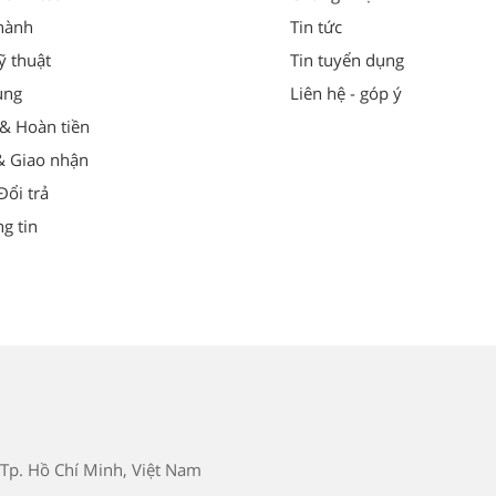
hành
Tin tức
ỹ thuật
Tin tuyển dụng
ung
Liên hệ - góp ý
 & Hoàn tiền
& Giao nhận
ổi trả
g tin
Tp. Hồ Chí Minh, Việt Nam