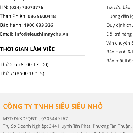
HN:
(024) 73073776
Tra cứu bảo 
Than Phiền:
086 9600418
Huớng dẫn k
Bảo hành:
1900 633 326
Quy định ch
Email:
info@sieuthimaychu.vn
Đổi trả hàng
Vận chuyển 
THỜI GIAN LÀM VIỆC
Bảo Hành & Đ
Bảo mật thôn
Thứ 2-6: (8h00-17h00)
Thứ 7: (8h00-16h15)
CÔNG TY TNHH SIÊU SIÊU NHỎ
MST/ĐKKD/QĐTL: 0305449167
Trụ Sở Doanh Nghiệp: 344 Huỳnh Tấn Phát, Phường Tân Thuận, 