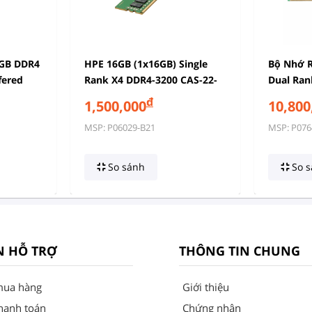
GB DDR4
HPE 16GB (1x16GB) Single
Bộ Nhớ 
fered
Rank X4 DDR4-3200 CAS-22-
Dual Ran
22-22 Registered Smart
25600) R
đ
1,500,000
10,800
Memory Kit
Memory 
MSP: P06029-B21
MSP: P076
So sánh
So s
N HỖ TRỢ
THÔNG TIN CHUNG
mua hàng
Giới thiệu
hanh toán
Chứng nhận