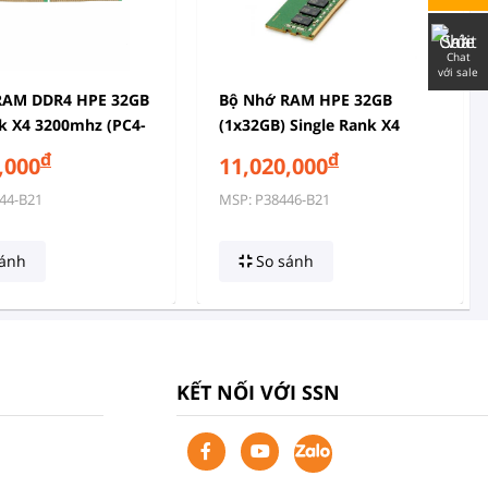
Chat
với sale
RAM DDR4 HPE 32GB
Bộ Nhớ RAM HPE 32GB
k X4 3200mhz (PC4-
(1x32GB) Single Rank X4
egistered Smart
DDR4-2933 CAS-21-21-21
đ
đ
,000
11,020,000
Kit
Registered Memory Kit
44-B21
MSP: P38446-B21
ánh
So sánh
KẾT NỐI VỚI SSN