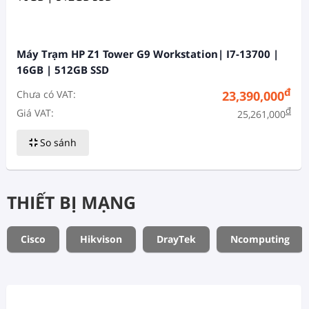
Máy Trạm HP Z1 Tower G9 Workstation| I7-13700 |
16GB | 512GB SSD
đ
Chưa có VAT:
23,390,000
đ
Giá VAT:
25,261,000
So sánh
THIẾT BỊ MẠNG
Cisco
Hikvison
DrayTek
Ncomputing