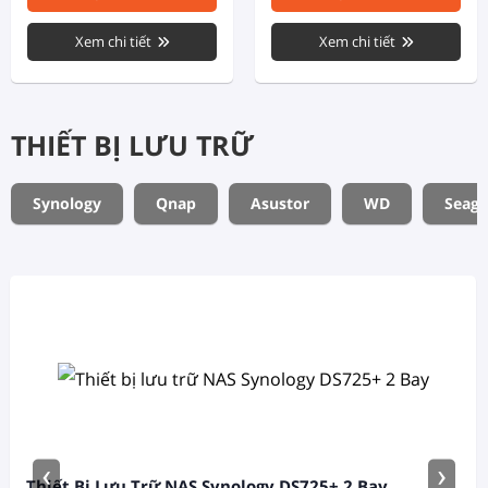
Xem chi tiết
Xem chi tiết
THIẾT BỊ LƯU TRỮ
Synology
Qnap
Asustor
WD
Seaga
‹
›
Thiết Bị Lưu Trữ NAS Synology DS725+ 2 Bay