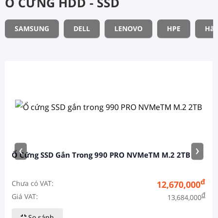
Ổ CỨNG HDD - SSD
SAMSUNG
DELL
LENOVO
HPE
Hãn
‹
›
Ổ Cứng SSD Gắn Trong 990 PRO NVMeTM M.2 2TB
đ
Chưa có VAT:
12,670,000
đ
Giá VAT:
13,684,000
So sánh