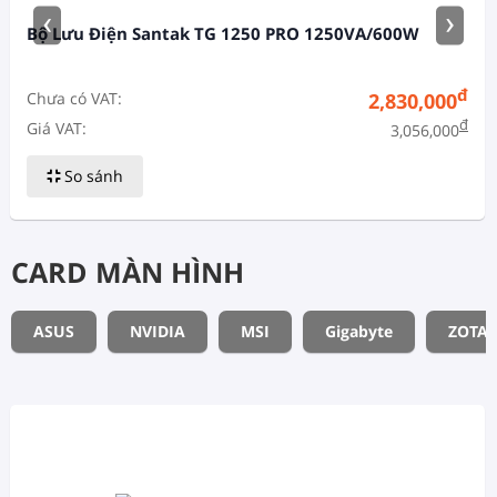
‹
›
Bộ Lưu Điện Santak TG 1250 PRO 1250VA/600W
đ
Chưa có VAT:
2,830,000
đ
Giá VAT:
3,056,000
So sánh
CARD MÀN HÌNH
ASUS
NVIDIA
MSI
Gigabyte
ZOTAC