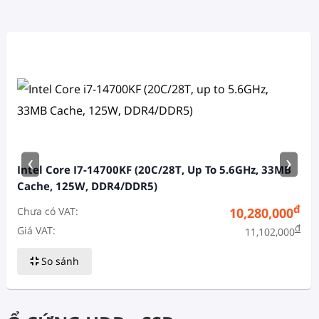
‹
›
Intel Core I7-14700KF (20C/28T, Up To 5.6GHz, 33MB
Cache, 125W, DDR4/DDR5)
đ
Chưa có VAT:
10,280,000
đ
Giá VAT:
11,102,000
So sánh