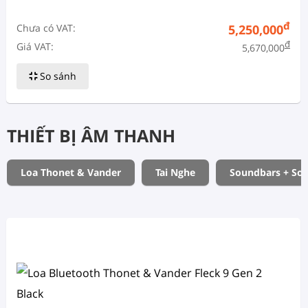
đ
Chưa có VAT:
5,250,000
đ
Giá VAT:
5,670,000
So sánh
THIẾT BỊ ÂM THANH
Loa Thonet & Vander
Tai Nghe
Soundbars + So