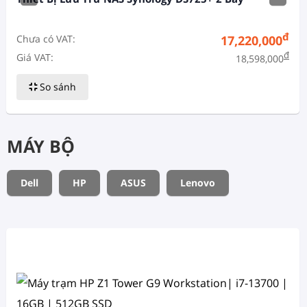
đ
Chưa có VAT:
17,220,000
đ
Giá VAT:
18,598,000
So sánh
MÁY BỘ
Dell
HP
ASUS
Lenovo