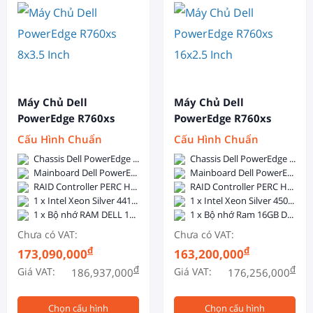
Máy Chủ Dell
Máy Chủ Dell
PowerEdge R760xs
PowerEdge R760xs
8x3.5 Inch
16x2.5 Inch
Cấu Hình Chuẩn
Cấu Hình Chuẩn
Chassis Dell PowerEdge R760xs 8x3.5-inch - Dual, Hot-plug, Power Supply Redundant (1+1), 800W
Chassis Dell PowerEdge R760xs 16x2.5-inch - Dual, Hot-plug, Power Supply Redundant (1+1), 800W
Mainboard Dell PowerEdge R760xs
Mainboard Dell PowerEdge R760xs
RAID Controller PERC H755
RAID Controller PERC H755
1 x Intel Xeon Silver 4410Y (12C/24T, 2.0GHz, 30MB Cache, 150W, DDR5-4000)
1 x Intel Xeon Silver 4509Y (8C/16T, 2.6GHz, 22.5MB Cache, 125W, DDR5-4400)
1 x Bộ nhớ RAM DELL 16GB DDR5 5600MHz ECC Registered DIMM
1 x Bộ nhớ Ram 16GB DDR5 5600 ECC RDIMM
Chưa có VAT:
Chưa có VAT:
đ
đ
173,090,000
163,200,000
đ
đ
Giá VAT:
Giá VAT:
186,937,000
176,256,000
Chọn cấu hình
Chọn cấu hình