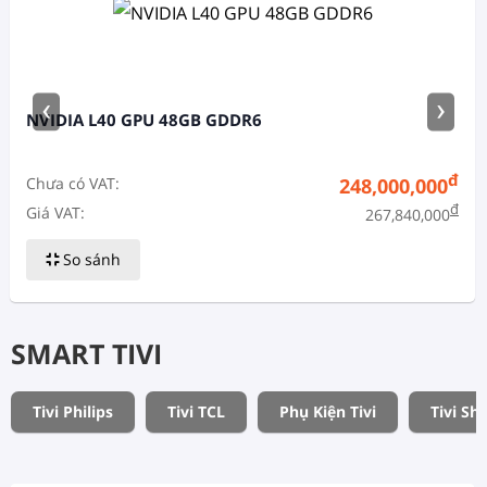
‹
›
NVIDIA L40 GPU 48GB GDDR6
đ
Chưa có VAT:
248,000,000
đ
Giá VAT:
267,840,000
So sánh
SMART TIVI
Tivi Philips
Tivi TCL
Phụ Kiện Tivi
Tivi Sh