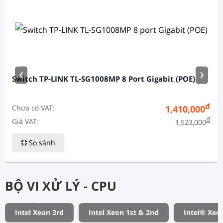
‹
›
Switch TP-LINK TL-SG1008MP 8 Port Gigabit (POE)
đ
Chưa có VAT:
1,410,000
đ
Giá VAT:
1,523,000
So sánh
BỘ VI XỬ LÝ - CPU
Intel Xeon 3rd
Intel Xeon 1st & 2nd
Intel® Xeo