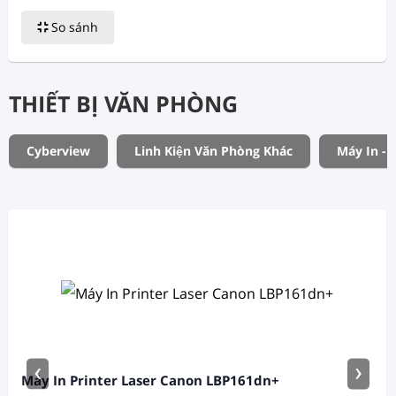
So sánh
THIẾT BỊ VĂN PHÒNG
Cyberview
Linh Kiện Văn Phòng Khác
Máy In - 
‹
›
Máy In Printer Laser Canon LBP161dn+