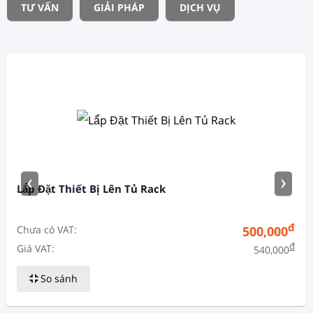
TƯ VẤN
GIẢI PHÁP
DỊCH VỤ
‹
›
Lắ́p Đặt Thiết Bị Lên Tủ Rack
đ
Chưa có VAT:
500,000
đ
Giá VAT:
540,000
So sánh