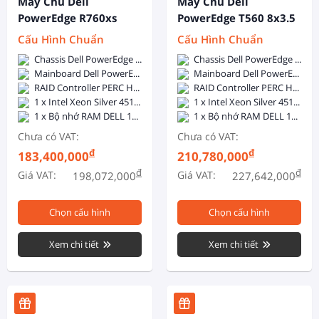
Máy Chủ Dell
Máy Chủ Dell
PowerEdge R760xs
PowerEdge T560 8x3.5
12x3.5 Inch + 2x2.5
Inch
Cấu Hình Chuẩn
Cấu Hình Chuẩn
Inch
Chassis Dell PowerEdge R760xs 12x3.5 inch + 2x2.5 inch - 2x800W Hotplug
Chassis Dell PowerEdge T560 8x3.5inch - 1 x 1400W Hot Plug PSU
Mainboard Dell PowerEdge R760xs
Mainboard Dell PowerEdge T560
RAID Controller PERC H755
RAID Controller PERC H755
1 x Intel Xeon Silver 4510 (12C/24T, 2.4GHz, 30MB Cache, 150W, DDR5-4400)
1 x Intel Xeon Silver 4510 (12C/24T, 2.4GHz, 30MB Cache, 150W, DDR5-4400)
1 x Bộ nhớ RAM DELL 16GB DDR5 5600MHz ECC Registered DIMM
1 x Bộ nhớ RAM DELL 16GB DDR5 5600MHz ECC Registered DIMM
Chưa có VAT:
Chưa có VAT:
đ
đ
183,400,000
210,780,000
đ
đ
Giá VAT:
Giá VAT:
198,072,000
227,642,000
Chọn cấu hình
Chọn cấu hình
Xem chi tiết
Xem chi tiết