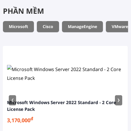
PHẦN MỀM
Microsoft
Cisco
ManageEngine
VMware
‹
›
Microsoft Windows Server 2022 Standard - 2 Core
License Pack
đ
3,170,000