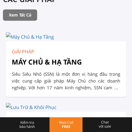
Xem Tất Cả
GIẢI PHÁP
MÁY CHỦ & HẠ TẦNG
Siêu Siêu Nhỏ (SSN) là một đơn vị hàng đầu trong
việc cung cấp giải pháp Máy Chủ cho các doanh
nghiệp. Với hơn 17 năm kinh nghiệm, SSN cam kết
đem đến cho khách hàng những sản phẩm Giải Pháp
và dịch vụ chất lượng, đáng tin cậy: Tư vấn, thiết kế,
triển khai, lắp đặt, cấu hình và vận hành hệ thống
máy chủ.
GIẢI PHÁP
Chat
Kiểm tra
Web Call
với sale
bảo hành
FREE