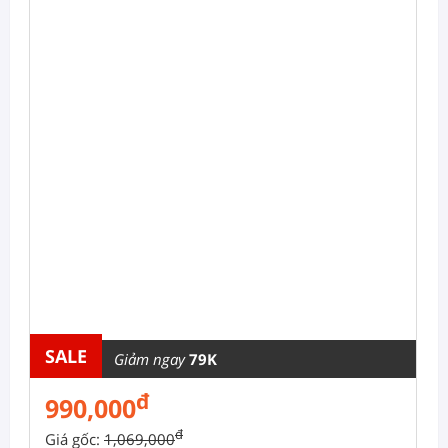
SALE
Giảm ngay
79K
đ
990,000
đ
Giá gốc:
1,069,000