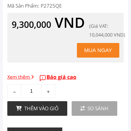
Mã Sản Phẩm: P2725QE
VND
9,300,000
(Giá VAT:
10,044,000 VND)
Báo giá cao
Xem thêm
–
+
THÊM VÀO GIỎ
SO SÁNH