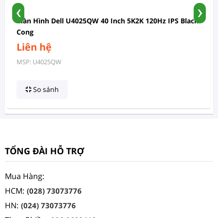
‹
›
Màn Hình Dell U4025QW 40 Inch 5K2K 120Hz IPS Black
Cong
Liên hệ
MSP: U4025QW
So sánh
TỔNG ĐÀI HỖ TRỢ
Mua Hàng:
HCM:
(028) 73073776
HN:
(024) 73073776