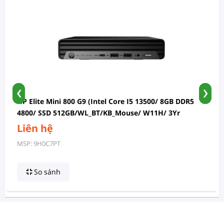
‹
›
HP Elite Mini 800 G9 (Intel Core I5 13500/ 8GB DDR5
4800/ SSD 512GB/WL_BT/KB_Mouse/ W11H/ 3Yr
Onsite)
Liên hệ
MSP: 9H0C7PT
So sánh