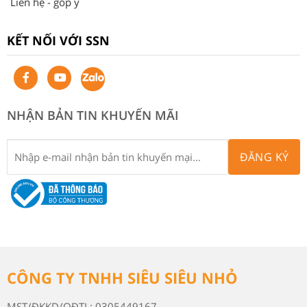
Liên hệ - góp ý
KẾT NỐI VỚI SSN
NHẬN BẢN TIN KHUYẾN MÃI
ĐĂNG KÝ
CÔNG TY TNHH SIÊU SIÊU NHỎ
MST/ĐKKD/QĐTL: 0305449167