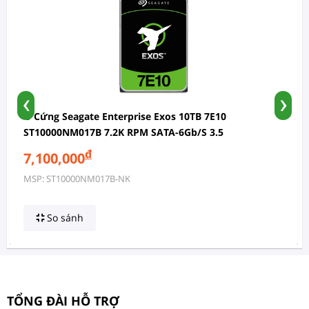
‹
›
Ổ Cứng Seagate Enterprise Exos 10TB 7E10
ST10000NM017B 7.2K RPM SATA-6Gb/s 3.5
đ
7,100,000
MSP: ST10000NM017B-NK
So sánh
TỔNG ĐÀI HỖ TRỢ