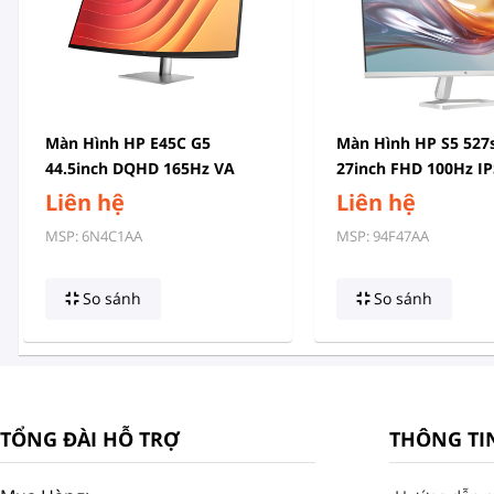
Màn Hình HP E45C G5
Màn Hình HP S5 527
44.5inch DQHD 165Hz VA
27inch FHD 100Hz IP
Cong 1500R
94F47AA
Liên hệ
Liên hệ
MSP: 6N4C1AA
MSP: 94F47AA
So sánh
So sánh
TỔNG ĐÀI HỖ TRỢ
THÔNG TI