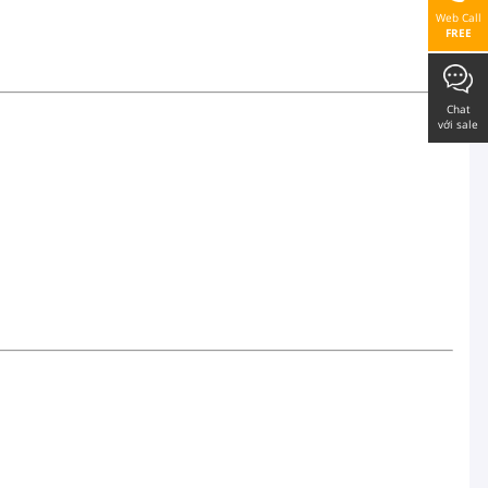
Web Call
FREE
Chat
với sale