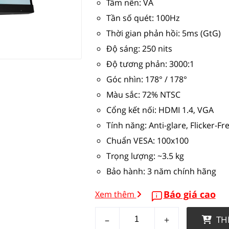
Tấm nền: VA
Tần số quét: 100Hz
Thời gian phản hồi: 5ms (GtG)
Độ sáng: 250 nits
Độ tương phản: 3000:1
Góc nhìn: 178° / 178°
Màu sắc: 72% NTSC
Cổng kết nối: HDMI 1.4, VGA
Tính năng: Anti-glare, Flicker-Fr
Chuẩn VESA: 100x100
Trọng lượng: ~3.5 kg
Bảo hành: 3 năm chính hãng
Báo giá cao
Xem thêm
–
+
TH