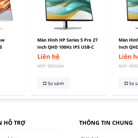
sw
Màn Hình HP Series 5 Pro 27
Màn Hình
S
Inch QHD 100Hz IPS USB-C
Inch QHD
9E0G5AA
Liên hệ
Liên h
MSP: 9E0G5AA
MSP: 9D9
So sánh
So s
N HỖ TRỢ
THÔNG TIN CHUNG