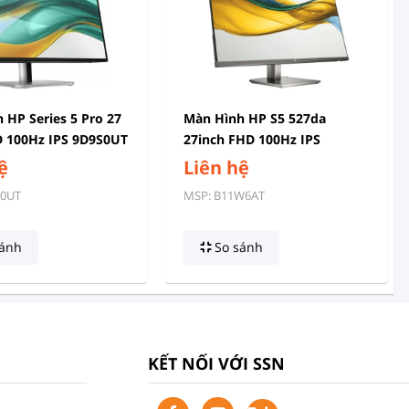
 HP Series 5 Pro 27
Màn Hình HP S5 527da
 100Hz IPS 9D9S0UT
27inch FHD 100Hz IPS
B11W6AT
ệ
Liên hệ
S0UT
MSP: B11W6AT
ánh
So sánh
KẾT NỐI VỚI SSN