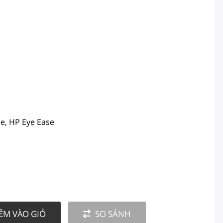
ee, HP Eye Ease
ÊM VÀO GIỎ
SO SÁNH