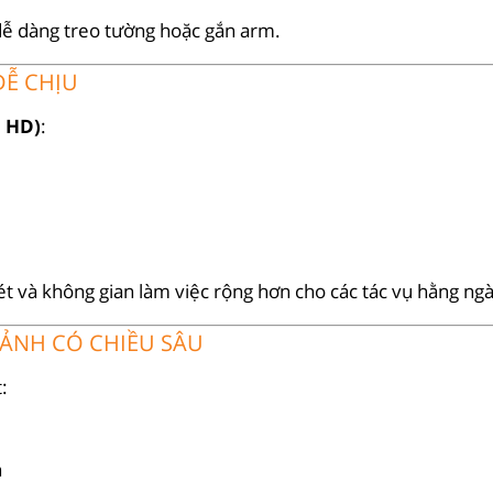
dễ dàng treo tường hoặc gắn arm.
DỄ CHỊU
l HD)
:
ét và không gian làm việc rộng hơn cho các tác vụ hằng ng
 ẢNH CÓ CHIỀU SÂU
:
n