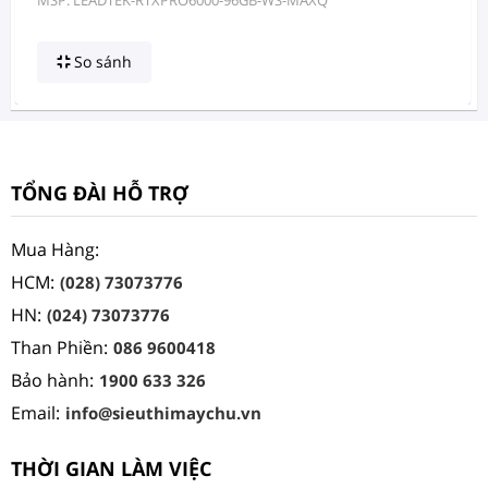
MSP: LEADTEK-RTXPRO6000-96GB-WS-MAXQ
So sánh
TỔNG ĐÀI HỖ TRỢ
Mua Hàng:
HCM:
(028) 73073776
HN:
(024) 73073776
Than Phiền:
086 9600418
Bảo hành:
1900 633 326
Email:
info@sieuthimaychu.vn
THỜI GIAN LÀM VIỆC