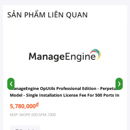
SẢN PHẨM LIÊN QUAN
‹
›
ManageEngine OpUtils Professional Edition - Perpetual
Model - Single Installation License Fee For 500 Ports In
SPM And 1000 IP Addresses In IPAM With 2 Users
đ
5,780,000
MSP: MOPE-500-SPM-1000