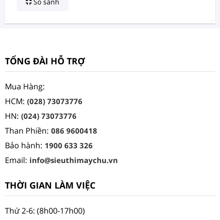
So sánh
TỔNG ĐÀI HỖ TRỢ
Mua Hàng:
HCM:
(028) 73073776
HN:
(024) 73073776
Than Phiền:
086 9600418
Bảo hành:
1900 633 326
Email:
info@sieuthimaychu.vn
THỜI GIAN LÀM VIỆC
Thứ 2-6: (8h00-17h00)