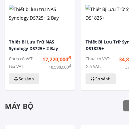
Thiết Bị Lưu Trữ NAS
Thiết Bị Lưu Trữ Sy
Synology DS725+ 2 Bay
DS1825+
đ
Chưa có VAT:
Chưa có VAT:
17,220,000
34,
đ
Giá VAT:
Giá VAT:
18,598,000
3
So sánh
So sánh
MÁY BỘ