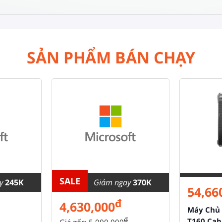
SẢN PHẨM BÁN CHẠY
SALE
ay
245K
Giảm ngay
370K
54,66
đ
4,630,000
Máy Chủ 
đ
T160 Cab