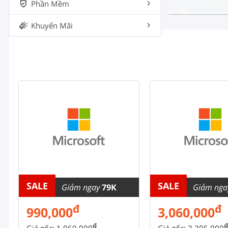
Phần Mềm
Khuyến Mãi
SALE
SALE
Giảm ngay
79K
Giảm ng
đ
đ
990,000
3,060,000
đ
đ