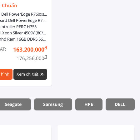
h Chuẩn
Chassis Dell PowerEdge R760xs 16x2.5-inch - Dual, Hot-plug, Power Supply Redundant (1+1), 800W
8x HDD HotSwap
Mainboard Dell PowerEdge R760xs
ontroller PERC H755
1 x Intel Xeon Silver 4509Y (8C/16T, 2.6GHz, 22.5MB Cache, 125W, DDR5-4400)
1 x Bộ nhớ Ram 16GB DDR5 5600 ECC RDIMM
đ
163,200,000
AT:
đ
176,256,000
 hình
Xem chi tiết
Seagate
Samsung
HPE
DELL