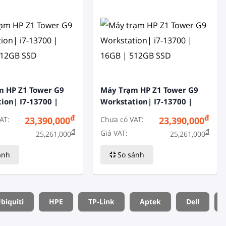
m HP Z1 Tower G9
Máy Trạm HP Z1 Tower G9
ion| I7-13700 |
Workstation| I7-13700 |
12GB SSD
16GB | 512GB SSD
đ
đ
AT:
Chưa có VAT:
23,390,000
23,390,000
đ
đ
Giá VAT:
25,261,000
25,261,000
ánh
So sánh
biquiti
HPE
TP-Link
Aptek
Dell