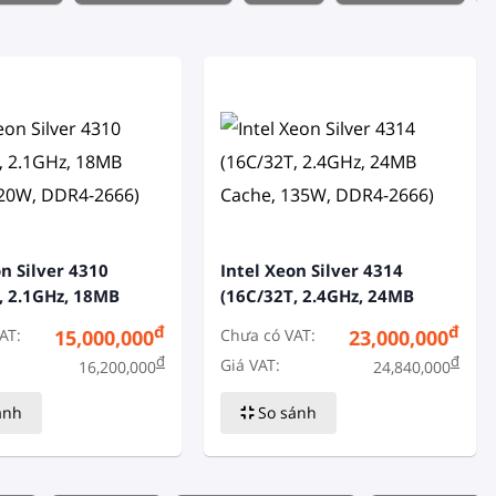
on Silver 4310
Intel Xeon Silver 4314
, 2.1GHz, 18MB
(16C/32T, 2.4GHz, 24MB
20W, DDR4-2666)
Cache, 135W, DDR4-2666)
đ
đ
AT:
Chưa có VAT:
15,000,000
23,000,000
đ
đ
Giá VAT:
16,200,000
24,840,000
ánh
So sánh