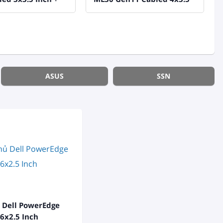
h
Inch
ASUS
SSN
 Dell PowerEdge
6x2.5 Inch