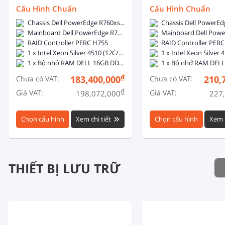
Inch
Cấu Hình Chuẩn
Cấu Hình Chuẩn
Chassis Dell PowerEdge R760xs 12x3.5 inch + 2x2.5 inch - 2x800W Hotplug
Mainboard Dell PowerEdge R760xs
Mainboard Dell Powe
RAID Controller PERC H755
RAID Controller PER
1 x Intel Xeon Silver 4510 (12C/24T, 2.4GHz, 30MB Cache, 150W, DDR5-4400)
1 x Bộ nhớ RAM DELL 16GB DDR5 5600MHz ECC Registered DIMM
đ
183,400,000
210,
Chưa có VAT:
Chưa có VAT:
đ
Giá VAT:
Giá VAT:
198,072,000
227
Chọn cấu hình
Xem chi tiết
Chọn cấu hình
Xem c
THIẾT BỊ LƯU TRỮ