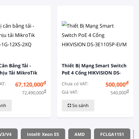
Cân Bằng Tải -
Thiết Bị Mạng Smart Switch
hịu Tải MikroTik
PoE 4 Cổng HIKVISION DS-
-1G-12XS-2XQ
3E1105P-EI/M
đ
đ
AT:
Chưa có VAT:
67,120,000
500,000
đ
đ
Giá VAT:
72,490,000
540,000
ánh
So sánh
 V3/v4
Intel® Xeon E5
AMD
FCLGA1151