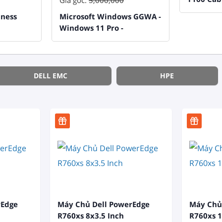
Giá gốc:
5,000,000
2x2.5 Inc
iness
Microsoft Windows GGWA -
Windows 11 Pro -
Legalization Get Genuine
DELL EMC
HPE
rEdge
Máy Chủ Dell PowerEdge
Máy Chủ
R760xs 8x3.5 Inch
R760xs 1