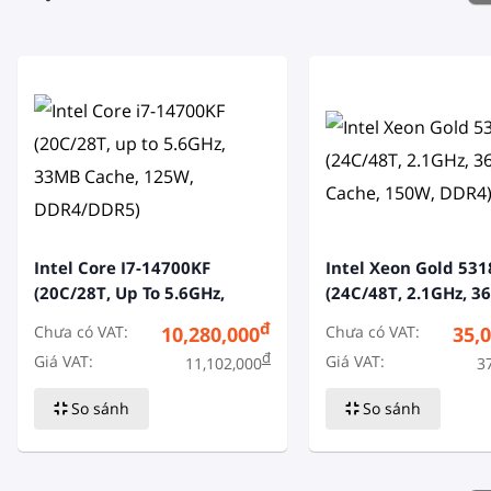
Intel Core I7-14700KF
Intel Xeon Gold 53
(20C/28T, Up To 5.6GHz,
(24C/48T, 2.1GHz, 
33MB Cache, 125W,
Cache, 150W, DDR4)
đ
Chưa có VAT:
Chưa có VAT:
10,280,000
35,
DDR4/DDR5)
đ
Giá VAT:
Giá VAT:
11,102,000
3
So sánh
So sánh