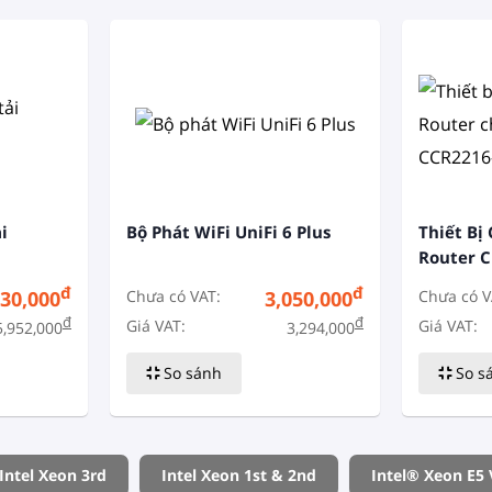
i
Bộ Phát WiFi UniFi 6 Plus
Thiết Bị 
Router C
CCR2216
đ
đ
Chưa có VAT:
Chưa có V
030,000
3,050,000
đ
đ
Giá VAT:
Giá VAT:
5,952,000
3,294,000
So sánh
So s
Intel Xeon 3rd
Intel Xeon 1st & 2nd
Intel® Xeon E5