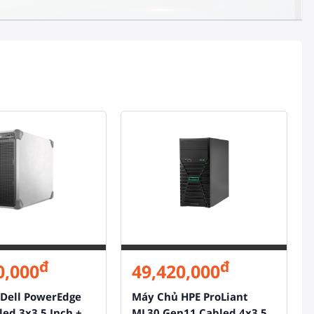
đ
đ
0,000
49,420,000
Dell PowerEdge
Máy Chủ HPE ProLiant
led 3x3.5 Inch +
ML30 Gen11 Cabled 4x3.5