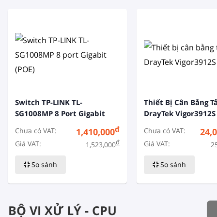
Switch TP-LINK TL-
Thiết Bị Cân Bằng Tả
SG1008MP 8 Port Gigabit
DrayTek Vigor3912S
(POE)
đ
Chưa có VAT:
Chưa có VAT:
1,410,000
24,
đ
Giá VAT:
Giá VAT:
1,523,000
2
So sánh
So sánh
BỘ VI XỬ LÝ - CPU