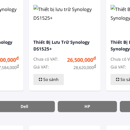
nology
Thiết Bị Lưu Trữ Synology
Thiết Bị
DS1525+
Synolog
đ
đ
Chưa có VAT:
Chưa có V
800,000
26,500,000
đ
đ
Giá VAT:
Giá VAT:
7,584,000
28,620,000
So sánh
So s
Dell
HP