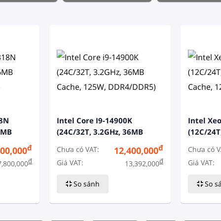
18N
Intel Core I9-14900K
Intel Xe
36MB
(24C/32T, 3.2GHz, 36MB
(12C/24T
Cache, 125W, DDR4/DDR5)
Cache, 1
đ
đ
Chưa có VAT:
Chưa có V
000,000
12,400,000
đ
đ
Giá VAT:
Giá VAT:
7,800,000
13,392,000
So sánh
So s