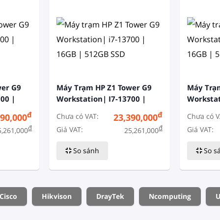
wer G9
Máy Trạm HP Z1 Tower G9
Máy Trạ
00 |
Workstation| I7-13700 |
Workstat
16GB | 512GB SSD
16GB | 5
đ
đ
Chưa có VAT:
Chưa có V
390,000
23,390,000
đ
đ
Giá VAT:
Giá VAT:
5,261,000
25,261,000
So sánh
So s
Cisco
Hikvison
DrayTek
Ncomputing
U