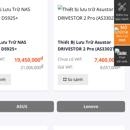
Kiểm tra
bảo hành
Web Call
FREE
 Lưu Trữ NAS
Thiết Bị Lưu Trữ Asustor
y DS925+
DRIVESTOR 2 Pro (AS3302T)
Chat
đ
đ
AT:
Chưa có VAT:
19,450,000
7,460,000
với sale
đ
đ
Giá VAT:
21,006,000
8,057,000
ánh
So sánh
ASUS
Lenovo