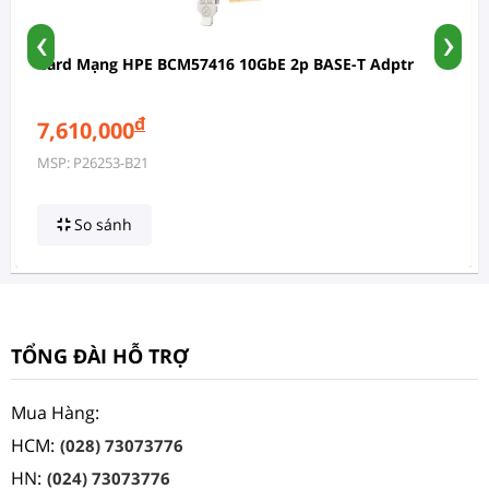
‹
›
Card Mạng HPE BCM57416 10GbE 2p BASE-T Adptr
đ
7,610,000
MSP: P26253-B21
So sánh
TỔNG ĐÀI HỖ TRỢ
Mua Hàng:
HCM:
(028) 73073776
HN:
(024) 73073776