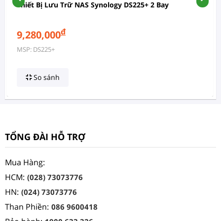
Thiết Bị Lưu Trữ NAS Synology DS225+ 2 Bay
đ
9,280,000
MSP: DS225+
So sánh
TỔNG ĐÀI HỖ TRỢ
Mua Hàng:
HCM:
(028) 73073776
HN:
(024) 73073776
Than Phiền:
086 9600418