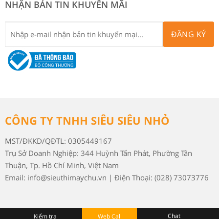
NHẬN BẢN TIN KHUYẾN MÃI
ĐĂNG KÝ
CÔNG TY TNHH SIÊU SIÊU NHỎ
MST/ĐKKD/QĐTL: 0305449167
Trụ Sở Doanh Nghiệp: 344 Huỳnh Tấn Phát, Phường Tân
Thuận, Tp. Hồ Chí Minh, Việt Nam
Email: info@sieuthimaychu.vn | Điện Thoại: (028) 73073776
Chat
Kiểm tra
Web Call