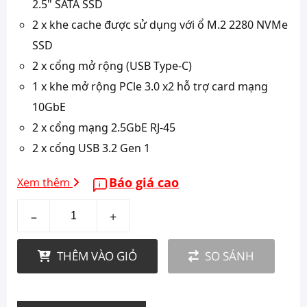
2.5" SATA SSD
2 x khe cache được sử dụng với ổ M.2 2280 NVMe
SSD
2 x cổng mở rộng (USB Type-C)
1 x khe mở rộng PCle 3.0 x2 hỗ trợ card mạng
10GbE
2 x cổng mạng 2.5GbE RJ-45
2 x cổng USB 3.2 Gen 1
Báo giá cao
Xem thêm
–
+
THÊM VÀO GIỎ
SO SÁNH