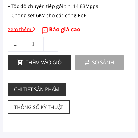
– Tốc độ chuyển tiếp gói tin: 14.88Mpps
– Chống sét 6KV cho các cổng PoE
Báo giá cao
Xem thêm
–
+
THÊM VÀO GIỎ
SO SÁNH
CHI TIẾT SẢN PHẨM
THÔNG SỐ KỸ THUẬT