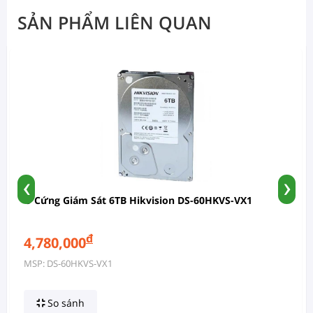
SẢN PHẨM LIÊN QUAN
‹
›
Ổ Cứng Giám Sát 6TB Hikvision DS-60HKVS-VX1
đ
4,780,000
MSP: DS-60HKVS-VX1
So sánh