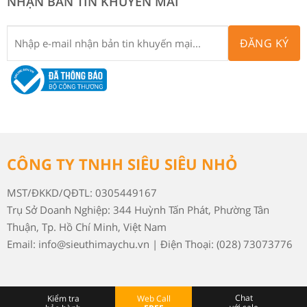
NHẬN BẢN TIN KHUYẾN MÃI
ĐĂNG KÝ
CÔNG TY TNHH SIÊU SIÊU NHỎ
MST/ĐKKD/QĐTL: 0305449167
Trụ Sở Doanh Nghiệp: 344 Huỳnh Tấn Phát, Phường Tân
Thuận, Tp. Hồ Chí Minh, Việt Nam
Email: info@sieuthimaychu.vn | Điện Thoại: (028) 73073776
Chat
Kiểm tra
Web Call