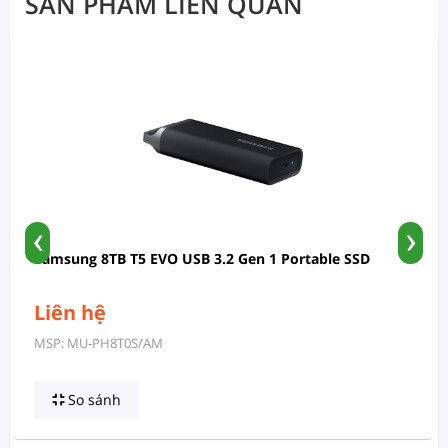
SẢN PHẨM LIÊN QUAN
‹
›
Samsung 8TB T5 EVO USB 3.2 Gen 1 Portable SSD
Liên hệ
MSP: MU-PH8T0S/AM
So sánh