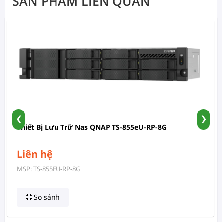
SẢN PHẨM LIÊN QUAN
‹
›
Thiết Bị Lưu Trữ Nas QNAP TS-855eU-RP-8G
Liên hệ
MSP: TS-855EU-RP-8G
So sánh