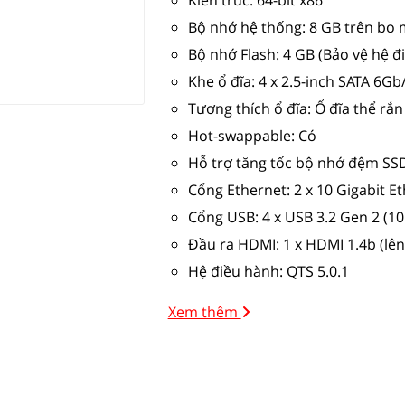
Kiến trúc: 64-bit x86
Bộ nhớ hệ thống: 8 GB trên bo
Bộ nhớ Flash: 4 GB (Bảo vệ hệ đ
Khe ổ đĩa: 4 x 2.5-inch SATA 6
Tương thích ổ đĩa: Ổ đĩa thể rắn
Hot-swappable: Có
Hỗ trợ tăng tốc bộ nhớ đệm SS
Cổng Ethernet: 2 x 10 Gigabit E
Cổng USB: 4 x USB 3.2 Gen 2 (1
Đầu ra HDMI: 1 x HDMI 1.4b (lê
Hệ điều hành: QTS 5.0.1
Xem thêm