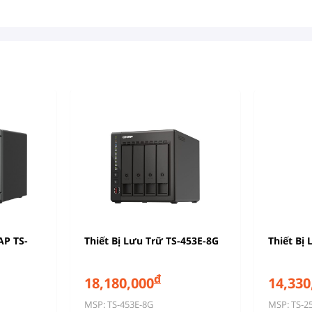
AP TS-
Thiết Bị Lưu Trữ TS-453E-8G
Thiết Bị
đ
18,180,000
14,330
MSP: TS-453E-8G
MSP: TS-2