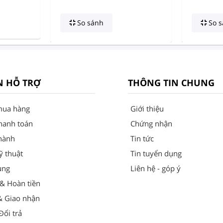
So sánh
So s
N HỖ TRỢ
THÔNG TIN CHUNG
mua hàng
Giới thiệu
hanh toán
Chứng nhận
hành
Tin tức
ỹ thuật
Tin tuyển dụng
ung
Liên hệ - góp ý
 & Hoàn tiền
& Giao nhận
ổi trả