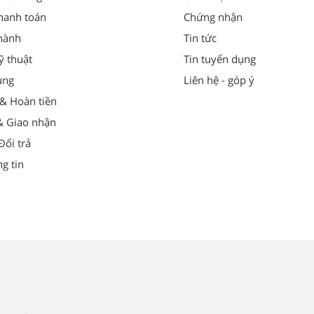
hanh toán
Chứng nhận
hành
Tin tức
ỹ thuật
Tin tuyển dụng
ung
Liên hệ - góp ý
 & Hoàn tiền
& Giao nhận
ổi trả
g tin