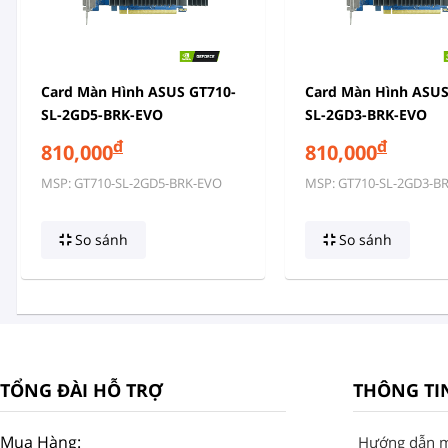
Card Màn Hình ASUS GT710-
Card Màn Hình ASUS
SL-2GD5-BRK-EVO
SL-2GD3-BRK-EVO
đ
đ
810,000
810,000
MSP: GT710-SL-2GD5-BRK-EVO
MSP: GT710-SL-2GD3-B
So sánh
So sánh
TỔNG ĐÀI HỖ TRỢ
THÔNG TI
Mua Hàng:
Hướng dẫn 