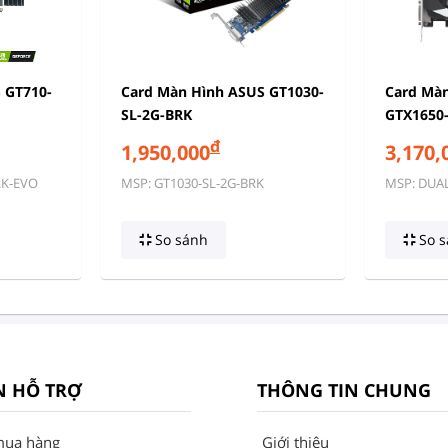
 GT710-
Card Màn Hình ASUS GT1030-
Card Mà
SL-2G-BRK
GTX1650
đ
1,950,000
3,170,
RK-EVO
MSP: GT1030-SL-2G-BRK
MSP: DUA
So sánh
So s
N HỖ TRỢ
THÔNG TIN CHUNG
mua hàng
Giới thiệu