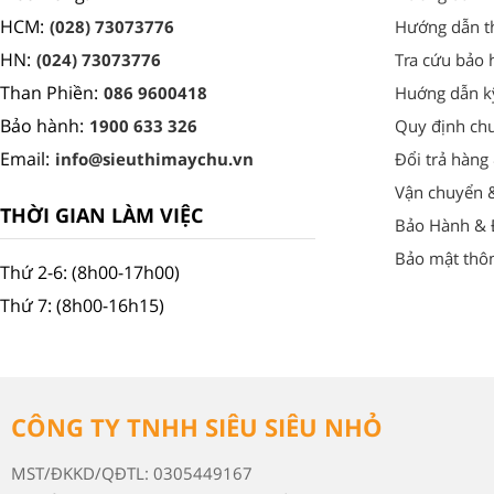
HCM:
(028) 73073776
Hướng dẫn t
HN:
(024) 73073776
Tra cứu bảo 
Than Phiền:
086 9600418
Huớng dẫn k
Bảo hành:
1900 633 326
Quy định ch
Email:
info@sieuthimaychu.vn
Đổi trả hàng
Vận chuyển 
THỜI GIAN LÀM VIỆC
Bảo Hành & Đ
Bảo mật thôn
Thứ 2-6: (8h00-17h00)
Thứ 7: (8h00-16h15)
CÔNG TY TNHH SIÊU SIÊU NHỎ
MST/ĐKKD/QĐTL: 0305449167