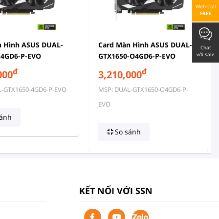
Web Call
FREE
n Hình ASUS DUAL-
Card Màn Hình ASUS DUAL-
Chat
với sale
-4GD6-P-EVO
GTX1650-O4GD6-P-EVO
đ
đ
000
3,210,000
L-GTX1650-4GD6-P-EVO
MSP: DUAL-GTX1650-O4GD6-P-
EVO
ánh
So sánh
KẾT NỐI VỚI SSN