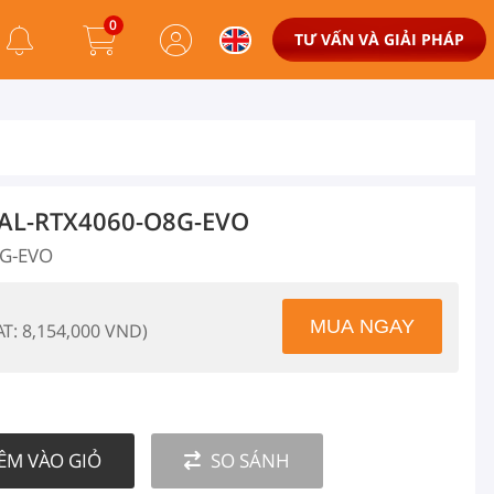
0
TƯ VẤN VÀ GIẢI PHÁP
UAL-RTX4060-O8G-EVO
8G-EVO
AT: 8,154,000 VND)
ÊM VÀO GIỎ
SO SÁNH