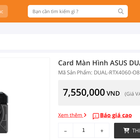
ục
Card Màn Hình ASUS D
Mã Sản Phẩm: DUAL-RTX4060-O
7,550,000
VND
(Giá V
Báo giá cao
Xem thêm
–
+
TH