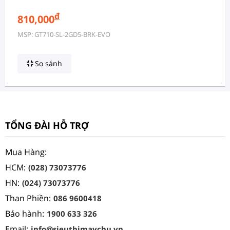
đ
810,000
MSP: GT710-SL-2GD5-BRK-EVO
So sánh
TỔNG ĐÀI HỖ TRỢ
Mua Hàng:
HCM:
(028) 73073776
HN:
(024) 73073776
Than Phiền:
086 9600418
Bảo hành:
1900 633 326
Email:
info@sieuthimaychu.vn