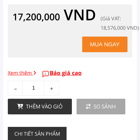
VND
17,200,000
(Giá VAT:
18,576,000 VND)
Báo giá cao
Xem thêm
–
+
THÊM VÀO GIỎ
SO SÁNH
CHI TIẾT SẢN PHẨM