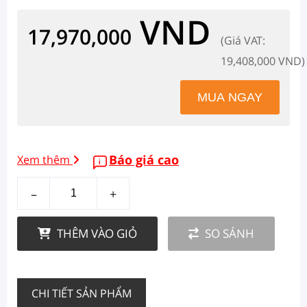
VND
17,970,000
(Giá VAT:
19,408,000 VND)
Báo giá cao
Xem thêm
–
+
THÊM VÀO GIỎ
SO SÁNH
CHI TIẾT SẢN PHẨM