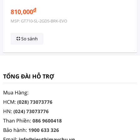
đ
810,000
MSP: GT710-SL-2GD5-BRK-EVO
So sánh
TỔNG ĐÀI HỖ TRỢ
Mua Hàng:
HCM:
(028) 73073776
HN:
(024) 73073776
Than Phiền:
086 9600418
Bảo hành:
1900 633 326
Email:
info@sieuthimaychu.vn