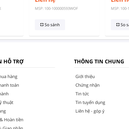
X
MSP: 100-100000593WOF
MSP: 100-
So sánh
So s
N HỖ TRỢ
THÔNG TIN CHUNG
mua hàng
Giới thiệu
hanh toán
Chứng nhận
hành
Tin tức
ỹ thuật
Tin tuyển dụng
ung
Liên hệ - góp ý
 & Hoàn tiền
& Giao nhận