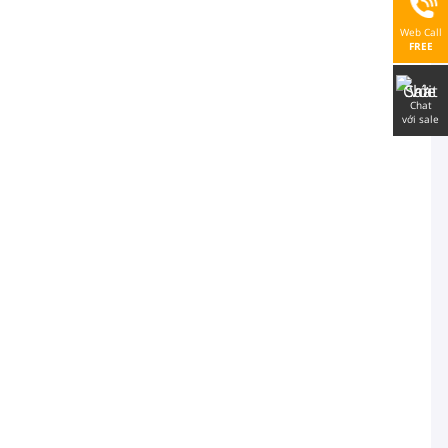
Web Call
FREE
Chat
với sale