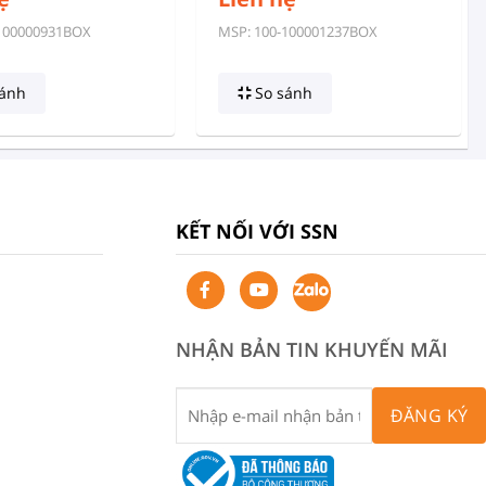
100000931BOX
MSP: 100-100001237BOX
ánh
So sánh
KẾT NỐI VỚI SSN
NHẬN BẢN TIN KHUYẾN MÃI
ĐĂNG KÝ