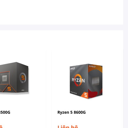
8500G
Ryzen 5 8600G
ệ
Liên hệ