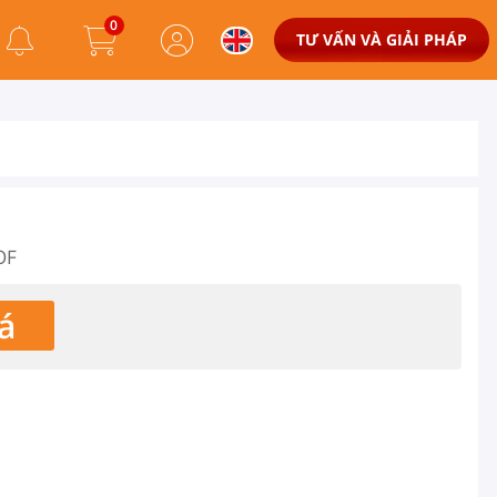
0
TƯ VẤN VÀ GIẢI PHÁP
OF
á