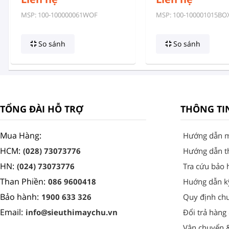
MSP: 100-100000061WOF
MSP: 100-100001015BO
So sánh
So sánh
TỔNG ĐÀI HỖ TRỢ
THÔNG TI
Mua Hàng:
Hướng dẫn 
HCM:
(028) 73073776
Hướng dẫn t
HN:
(024) 73073776
Tra cứu bảo 
Than Phiền:
086 9600418
Huớng dẫn k
Bảo hành:
1900 633 326
Quy định ch
Email:
info@sieuthimaychu.vn
Đổi trả hàng
Vận chuyển 