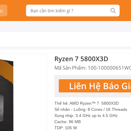
ục
Ryzen 7 5800X3D
Mã Sản Phẩm: 100-100000651W
Liên Hệ Báo Gi
T
hế hệ: AMD
Ryzen™ 7 5800X3D
Số nhân - Luồng: 8 Cores / 16 Threads
Xung nhịp: 3.4 GHz up to 4.5 GHz
Cache: 96 MB
TDP: 105 W