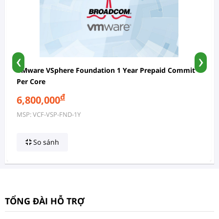
‹
›
VMware VSphere Foundation 1 Year Prepaid Commit
Per Core
đ
6,800,000
MSP: VCF-VSP-FND-1Y
So sánh
TỔNG ĐÀI HỖ TRỢ