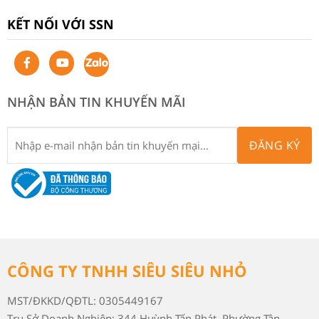
KẾT NỐI VỚI SSN
NHẬN BẢN TIN KHUYẾN MÃI
ĐĂNG KÝ
CÔNG TY TNHH SIÊU SIÊU NHỎ
MST/ĐKKD/QĐTL: 0305449167
Trụ Sở Doanh Nghiệp: 344 Huỳnh Tấn Phát, Phường Tân