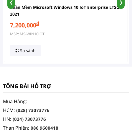
‹
›
Phần Mềm Microsoft Windows 10 IoT Enterprise LTSC
2021
đ
7,200,000
MSP: MS-WIN10IOT
So sánh
TỔNG ĐÀI HỖ TRỢ
Mua Hàng:
HCM:
(028) 73073776
HN:
(024) 73073776
Than Phiền:
086 9600418