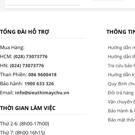
TỔNG ĐÀI HỖ TRỢ
THÔNG TI
Mua Hàng:
Hướng dẫn 
HCM:
(028) 73073776
Hướng dẫn t
HN:
(024) 73073776
Tra cứu bảo 
Than Phiền:
086 9600418
Huớng dẫn k
Bảo hành:
1900 633 326
Quy định ch
Email:
info@sieuthimaychu.vn
Đổi trả hàng
Vận chuyển 
THỜI GIAN LÀM VIỆC
Bảo Hành & Đ
Bảo mật thôn
Thứ 2-6: (8h00-17h00)
Thứ 7: (8h00-16h15)