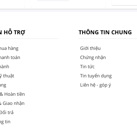
N HỖ TRỢ
THÔNG TIN CHUNG
mua hàng
Giới thiệu
hanh toán
Chứng nhận
hành
Tin tức
ỹ thuật
Tin tuyển dụng
ung
Liên hệ - góp ý
 & Hoàn tiền
& Giao nhận
ổi trả
g tin