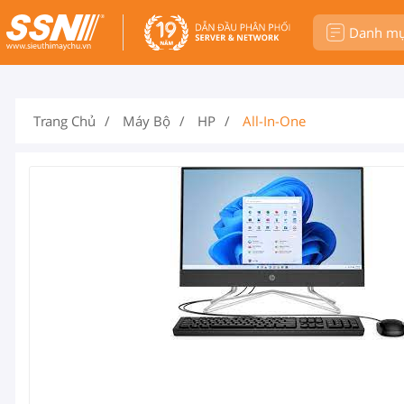
Danh m
Trang Chủ
Máy Bộ
HP
All-In-One