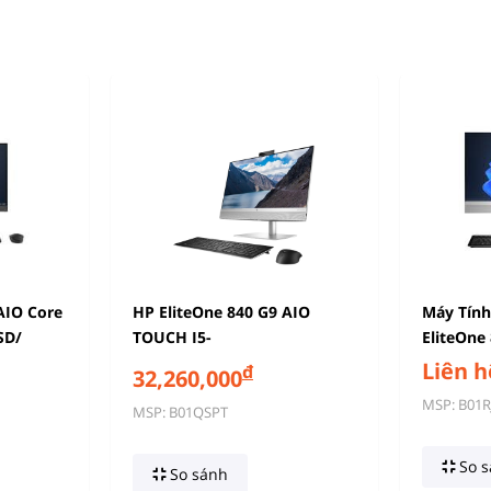
AIO Core
HP EliteOne 840 G9 AIO
Máy Tính
SD/
TOUCH I5-
EliteOne
14500/16G/512GSSD/23.8FHDT/FP/WL/BT/KB/
(Intel Co
Liên h
đ
32,260,000
WL_M/W11SL/
M/W11Pro/3Yonsite/BẠC
512GB | 
MSP: B01R
MSP: B01QSPT
Inch QHD
So s
So sánh