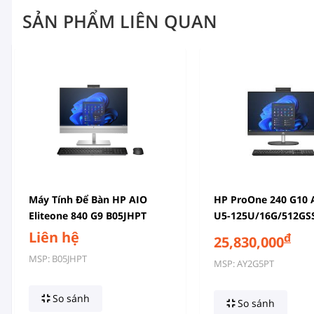
SẢN PHẨM LIÊN QUAN
Máy Tính Để Bàn HP AIO
HP ProOne 240 G10 
Eliteone 840 G9 B05JHPT
U5-125U/16G/512GS
(Intel Core I5-14500 | 8GB |
23.8FHD/
Liên hệ
đ
25,830,000
512GB | Intel UHD Graphics
IPS/WL/BT/WL_KB/
MSP: B05JHPT
MSP: AY2G5PT
770 | 23.8 Inch FHD |
ĐEN - AY2G5PT
Webcam | Wi-Fi | Bluetooth
5.3 | Keyboard & Mouse |
So sánh
So sánh
Fingerprint | Win 11 Home)