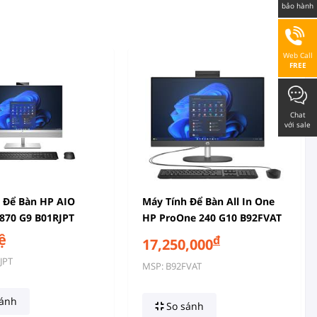
bảo hành
Web Call
FREE
Chat
với sale
 Để Bàn HP AIO
Máy Tính Để Bàn All In One
 870 G9 B01RJPT
HP ProOne 240 G10 B92FVAT
re I5-14500 | 16GB |
(Intel Core I5-1334U | 8GB |
ệ
đ
17,250,000
Intel UHD 770 | 27
512GB | Intel Graphic | 23.8
JPT
MSP: B92FVAT
 IPS | Bạc | Win 11)
Inch FHD | Win 11 | Đen)
ánh
So sánh