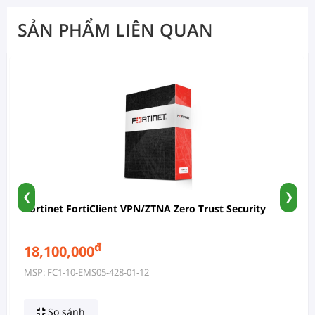
SẢN PHẨM LIÊN QUAN
‹
›
Fortinet FortiClient VPN/ZTNA Zero Trust Security
đ
18,100,000
MSP: FC1-10-EMS05-428-01-12
So sánh