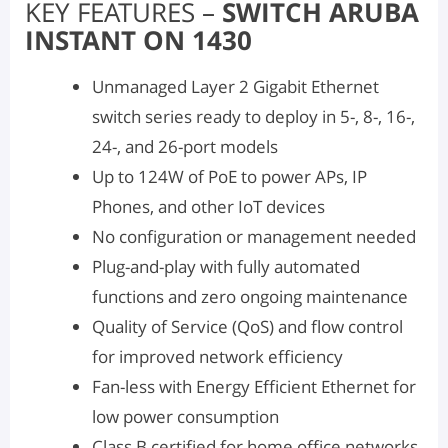
KEY FEATURES –
SWITCH ARUBA
INSTANT ON 1430
Unmanaged Layer 2 Gigabit Ethernet
switch series ready to deploy in 5-, 8-, 16-,
24-, and 26-port models
Up to 124W of PoE to power APs, IP
Phones, and other IoT devices
No configuration or management needed
Plug-and-play with fully automated
functions and zero ongoing maintenance
Quality of Service (QoS) and flow control
for improved network efficiency
Fan-less with Energy Efficient Ethernet for
low power consumption
Class B certified for home office networks