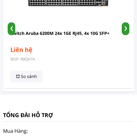
‹
›
Switch Aruba 6200M 24x 1GE RJ45, 4x 10G SFP+
Liên hệ
MSP: R8Q67A
So sánh
TỔNG ĐÀI HỖ TRỢ
Mua Hàng: