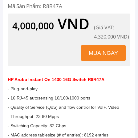
Mã Sản Phẩm: R8R47A
VND
4,000,000
(Giá VAT:
4,320,000 VND)
HP Aruba Instant On 1430 16G Switch R8R47A
- Plug-and-play
- 16 RJ-45 autosensing 10/100/1000 ports
- Quality of Service (QoS) and flow control for VoIP, Video
- Throughput: 23.80 Mpps
- Switching Capacity: 32 Gbps
- MAC address tablesize (# of entries): 8192 entries