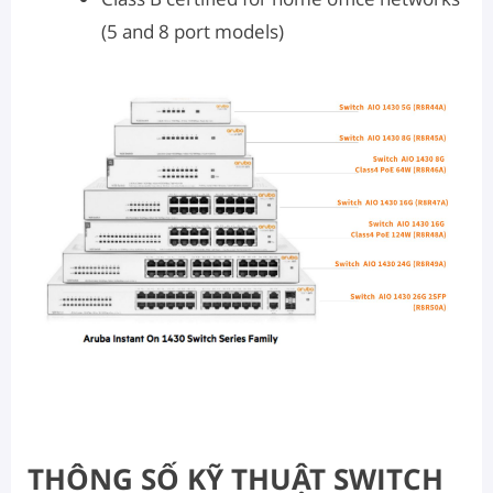
(5 and 8 port models)
THÔNG SỐ KỸ THUẬT SWITCH