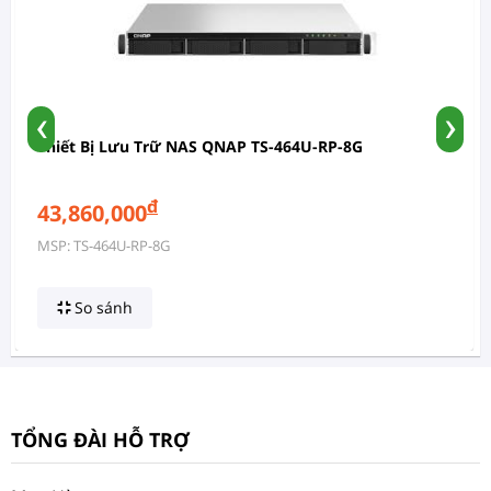
‹
›
Thiết Bị Lưu Trữ NAS QNAP TS-464U-RP-8G
đ
43,860,000
MSP: TS-464U-RP-8G
So sánh
TỔNG ĐÀI HỖ TRỢ