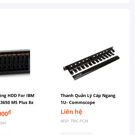
ộng HDD For IBM
Thanh Quản Lý Cáp Ngang
3650 M5 Plus 8x
1U- Commscope
 HDD Assembly Kit
Liên hệ
đ
000
1
MSP: TMC-PCM
A941