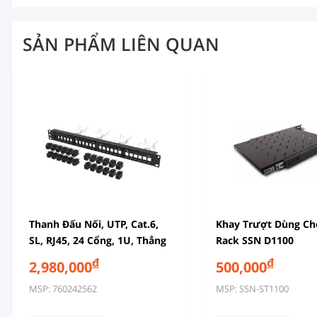
SẢN PHẨM LIÊN QUAN
Thanh Đấu Nối, UTP, Cat.6,
Khay Trượt Dùng Ch
SL, RJ45, 24 Cổng, 1U, Thẳng
Rack SSN D1100
đ
đ
2,980,000
500,000
MSP: 760242562
MSP: SSN-ST1100