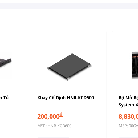
o Tủ
Khay Cố Định HNR-KCD600
Bộ Mở R
System X
2.5in HS
đ
200,000
8,830,
#00GA94
MSP: HNR-KCD600
MSP: 00G