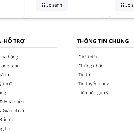
So sánh
So s
N HỖ TRỢ
THÔNG TIN CHUNG
mua hàng
Giới thiệu
hanh toán
Chứng nhận
hành
Tin tức
ỹ thuật
Tin tuyển dụng
ung
Liên hệ - góp ý
 & Hoàn tiền
& Giao nhận
ổi trả
g tin