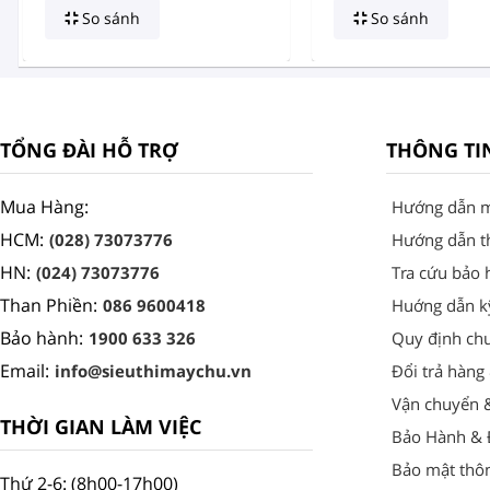
So sánh
So sánh
TỔNG ĐÀI HỖ TRỢ
THÔNG TI
Mua Hàng:
Hướng dẫn 
HCM:
(028) 73073776
Hướng dẫn t
HN:
(024) 73073776
Tra cứu bảo 
Than Phiền:
086 9600418
Huớng dẫn k
Bảo hành:
1900 633 326
Quy định ch
Email:
info@sieuthimaychu.vn
Đổi trả hàng
Vận chuyển 
THỜI GIAN LÀM VIỆC
Bảo Hành & Đ
Bảo mật thôn
Thứ 2-6: (8h00-17h00)