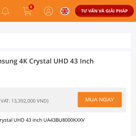
0
TƯ VẤN VÀ GIẢI PHÁP
msung 4K Crystal UHD 43 Inch
 VAT: 13,392,000 VND)
Crystal UHD 43 inch UA43BU8000KXXV