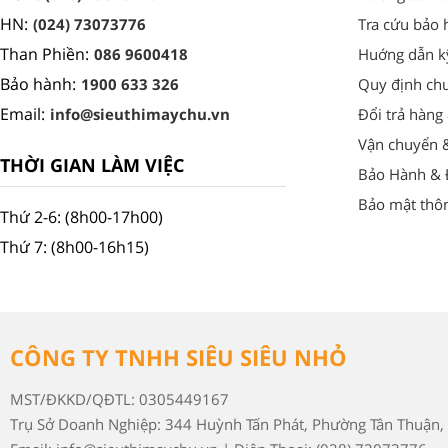
HN:
(024) 73073776
Tra cứu bảo 
Than Phiền:
086 9600418
Huớng dẫn k
Bảo hành:
1900 633 326
Quy định ch
Email:
info@sieuthimaychu.vn
Đổi trả hàng
Vận chuyển 
THỜI GIAN LÀM VIỆC
Bảo Hành & Đ
Bảo mật thôn
Thứ 2-6: (8h00-17h00)
Thứ 7: (8h00-16h15)
CÔNG TY TNHH SIÊU SIÊU NHỎ
MST/ĐKKD/QĐTL: 0305449167
Trụ Sở Doanh Nghiệp: 344 Huỳnh Tấn Phát, Phường Tân Thuận, 