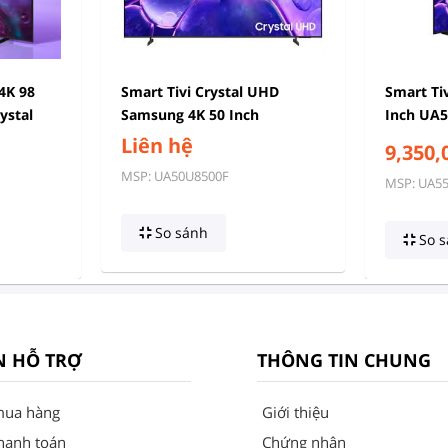
4K 98
Smart Tivi Crystal UHD
Smart Ti
ystal
Samsung 4K 50 Inch
Inch UA
UA50U8500F
Liên hệ
9,350,
MSP: UA50U8500F
MSP: UA5
So sánh
So s
N HỖ TRỢ
THÔNG TIN CHUNG
mua hàng
Giới thiệu
hanh toán
Chứng nhận