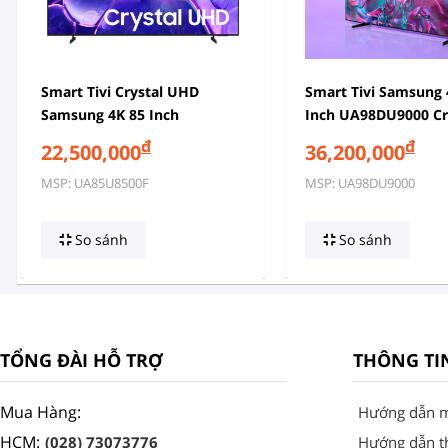
Smart Tivi Crystal UHD
Smart Tivi Samsung 
Samsung 4K 85 Inch
Inch UA98DU9000 Cr
UA85U8500F
UHD
đ
đ
22,500,000
36,200,000
MSP: UA85U8500F
MSP: UA98DU9000
So sánh
So sánh
TỔNG ĐÀI HỖ TRỢ
THÔNG TI
Mua Hàng:
Hướng dẫn 
HCM:
(028) 73073776
Hướng dẫn t