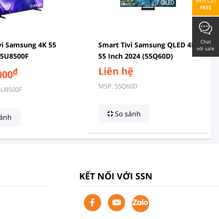
Web Call
FREE
Chat
vi Samsung 4K 55
Smart Tivi Samsung QLED 4K
với sale
55U8500F
55 Inch 2024 (55Q60D)
Liên hệ
đ
000
MSP: 55Q60D
5U8500F
So sánh
ánh
KẾT NỐI VỚI SSN