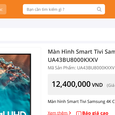
ục
Màn Hình Smart Tivi Sa
UA43BU8000KXXV
Mã Sản Phẩm: UA43BU8000KXXV
12,400,000
VND
(Giá
Màn hình Smart Tivi Samsung 4K 
Báo giá cao
Xem thêm