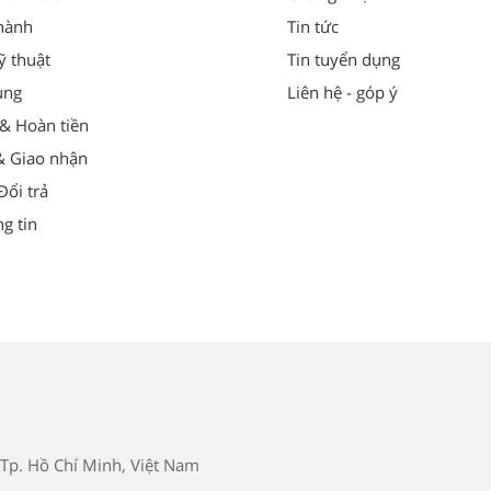
hành
Tin tức
ỹ thuật
Tin tuyển dụng
ung
Liên hệ - góp ý
 & Hoàn tiền
& Giao nhận
ổi trả
g tin
Tp. Hồ Chí Minh, Việt Nam