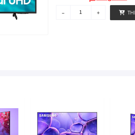
–
+
TH