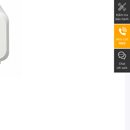
Kiểm tra
bảo hành
Web Call
FREE
Chat
với sale