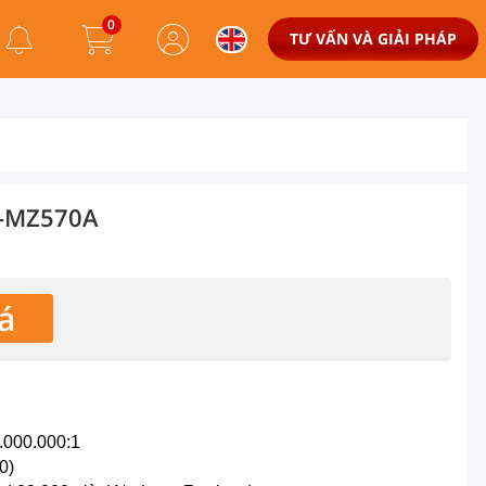
0
TƯ VẤN VÀ GIẢI PHÁP
T-MZ570A
á
3.000.000:1
0)